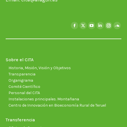
Encuéntranos en:
Facebook
X
YouTube
Linkedin
Instagra
Soun
page
page
page
page
page
page
opens
opens
opens
opens
opens
open
in
in
in
in
in
in
new
new
new
new
new
new
Sobre el CITA
window
window
window
window
window
wind
Historia, Misión, Visión y Objetivos
Transparencia
Organigrama
Comité Científico
Personal del CITA
Instalaciones principales. Montañana
Centro de Innovación en Bioeconomía Rural de Teruel
Transferencia