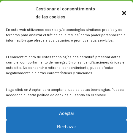
Plan Estratégico 2021-2026
Gestionar el consentimiento
Memorias corporativas
de las cookies
Biblioteca. Repositorio CITAREA
En esta web utilizamos cookies y/o tecnologías similares propias y de
Sala de prensa
terceros para analizar el tráfico de la red, así como poder personalizar la
información que ofrece a sus usuarios o promover sus servicios.
Noticias
Eventos
El CITA en los medios de comunicación
El consentimiento de estas tecnologías nos permitirá procesar datos
Identidad corporativa
como el comportamiento de navegación o las identificaciones únicas en
Boletín electrónico cita2
este sitio. No consentir o retirar el consentimiento, puede afectar
negativamente a ciertas características y funciones.
Contacto
Mapa del sitio web
Haga click en
Acepto
, para aceptar el uso de estas tecnologías. Puedes
acceder a nuestra política de cookies pulsando en el enlace.
Buscar en la web del CITA
Buscar:
Aceptar
Rechazar