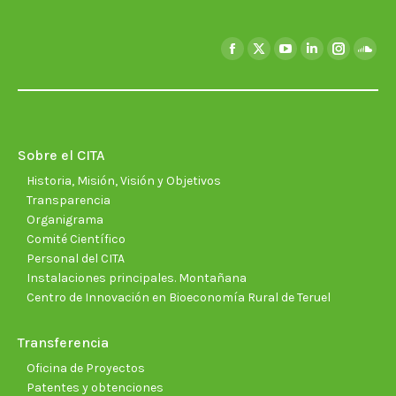
Encuéntranos en:
Facebook
X
YouTube
Linkedin
Instagra
Soun
page
page
page
page
page
page
opens
opens
opens
opens
opens
open
in
in
in
in
in
in
new
new
new
new
new
new
Sobre el CITA
window
window
window
window
window
wind
Historia, Misión, Visión y Objetivos
Transparencia
Organigrama
Comité Científico
Personal del CITA
Instalaciones principales. Montañana
Centro de Innovación en Bioeconomía Rural de Teruel
Transferencia
Oficina de Proyectos
Patentes y obtenciones