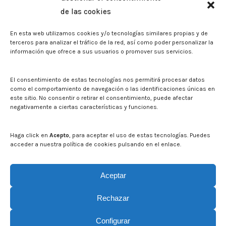
Memorias corporativas
de las cookies
Biblioteca. Repositorio CITAREA
En esta web utilizamos cookies y/o tecnologías similares propias y de
Sala de prensa
terceros para analizar el tráfico de la red, así como poder personalizar la
información que ofrece a sus usuarios o promover sus servicios.
Noticias
Eventos
El CITA en los medios de comunicación
El consentimiento de estas tecnologías nos permitirá procesar datos
Identidad corporativa
como el comportamiento de navegación o las identificaciones únicas en
Boletín electrónico cita2
este sitio. No consentir o retirar el consentimiento, puede afectar
negativamente a ciertas características y funciones.
Contacto
Mapa del sitio web
Haga click en
Acepto
, para aceptar el uso de estas tecnologías. Puedes
acceder a nuestra política de cookies pulsando en el enlace.
Buscar en la web del CITA
Buscar:
Aceptar
Rechazar
Configurar