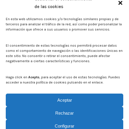
Memorias corporativas
de las cookies
Biblioteca. Repositorio CITAREA
En esta web utilizamos cookies y/o tecnologías similares propias y de
Sala de prensa
terceros para analizar el tráfico de la red, así como poder personalizar la
información que ofrece a sus usuarios o promover sus servicios.
Noticias
Eventos
El CITA en los medios de comunicación
El consentimiento de estas tecnologías nos permitirá procesar datos
Identidad corporativa
como el comportamiento de navegación o las identificaciones únicas en
Boletín electrónico cita2
este sitio. No consentir o retirar el consentimiento, puede afectar
negativamente a ciertas características y funciones.
Contacto
Mapa del sitio web
Haga click en
Acepto
, para aceptar el uso de estas tecnologías. Puedes
acceder a nuestra política de cookies pulsando en el enlace.
Buscar en la web del CITA
Buscar:
Aceptar
Rechazar
Configurar