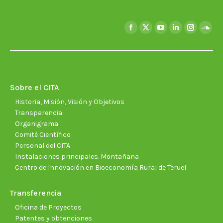
Encuéntranos en:
Facebook
X
YouTube
Linkedin
Instagra
Soun
page
page
page
page
page
page
opens
opens
opens
opens
opens
open
in
in
in
in
in
in
new
new
new
new
new
new
Sobre el CITA
window
window
window
window
window
wind
Historia, Misión, Visión y Objetivos
Transparencia
Organigrama
Comité Científico
Personal del CITA
Instalaciones principales. Montañana
Centro de Innovación en Bioeconomía Rural de Teruel
Transferencia
Oficina de Proyectos
Patentes y obtenciones