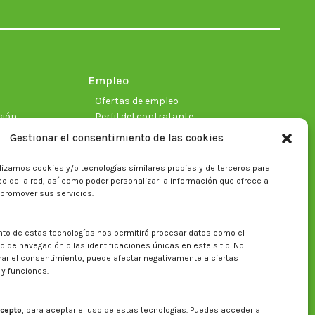
in
in
in
in
in
in
new
new
new
new
new
new
window
window
window
window
window
window
Empleo
Ofertas de empleo
ción
Perfil del contratante
Gestionar el consentimiento de las cookies
lizamos cookies y/o tecnologías similares propias y de terceros para
ficas
fico de la red, así como poder personalizar la información que ofrece a
 promover sus servicios.
nto de estas tecnologías nos permitirá procesar datos como el
Buscar en la web del CITA
de navegación o las identificaciones únicas en este sitio. No
irar el consentimiento, puede afectar negativamente a ciertas
Buscar:
 y funciones.
cepto
, para aceptar el uso de estas tecnologías. Puedes acceder a