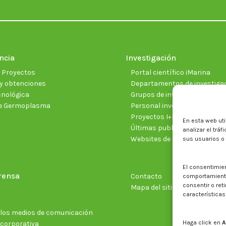
ncia
Investigación
e Proyectos
Portal científico iMarina
y obtenciones
Departamentos de investiga
cnológica
Grupos de investigación
e Germoplasma
Personal investigador
Proyectos I+D+I vigentes
En esta web uti
Últimas publicaciones cientí
analizar el trá
Websites de proyectos
sus usuarios o
El consentimie
rensa
Contacto
comportamiento 
consentir o ret
Mapa del sitio web
características
n los medios de comunicación
Haga click en
A
 corporativa