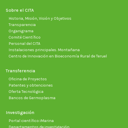
in
in
in
in
in
in
new
new
new
new
new
new
Sobre el CITA
window
window
window
window
window
wind
Historia, Misión, Visión y Objetivos
Transparencia
Organigrama
Comité Científico
Personal del CITA
Instalaciones principales. Montañana
Centro de Innovación en Bioeconomía Rural de Teruel
Transferencia
Oficina de Proyectos
Patentes y obtenciones
Oferta Tecnológica
Bancos de Germoplasma
Investigación
Portal científico iMarina
Departamentos de investigación