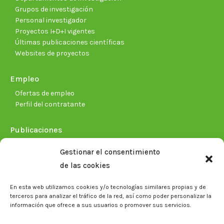
Grupos de investigación
Personal investigador
Proyectos I+D+I vigentes
Últimas publicaciones científicas
Websites de proyectos
Empleo
Ofertas de empleo
Perfil del contratante
Publicaciones
Plan Estratégico 2021-2026
Gestionar el consentimiento
Memorias corporativas
de las cookies
Biblioteca. Repositorio CITAREA
En esta web utilizamos cookies y/o tecnologías similares propias y de
Sala de prensa
terceros para analizar el tráfico de la red, así como poder personalizar la
información que ofrece a sus usuarios o promover sus servicios.
Noticias
Eventos