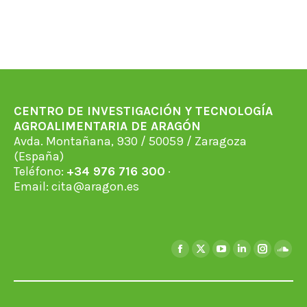
CENTRO DE INVESTIGACIÓN Y TECNOLOGÍA
AGROALIMENTARIA DE ARAGÓN
Avda. Montañana, 930 / 50059 / Zaragoza
(España)
Teléfono:
+34 976 716 300
·
Email:
cita@aragon.es
Encuéntranos en:
Facebook
X
YouTube
Linkedin
Instagra
Soun
page
page
page
page
page
page
opens
opens
opens
opens
opens
open