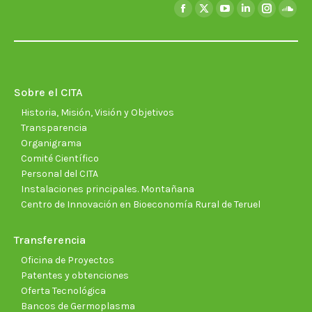
Encuéntranos en:
Facebook
X
YouTube
Linkedin
Instagra
Soun
page
page
page
page
page
page
opens
opens
opens
opens
opens
open
in
in
in
in
in
in
new
new
new
new
new
new
Sobre el CITA
window
window
window
window
window
wind
Historia, Misión, Visión y Objetivos
Transparencia
Organigrama
Comité Científico
Personal del CITA
Instalaciones principales. Montañana
Centro de Innovación en Bioeconomía Rural de Teruel
Transferencia
Oficina de Proyectos
Patentes y obtenciones
Oferta Tecnológica
Bancos de Germoplasma