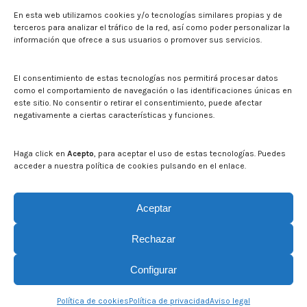
En esta web utilizamos cookies y/o tecnologías similares propias y de
Sala de prensa
terceros para analizar el tráfico de la red, así como poder personalizar la
información que ofrece a sus usuarios o promover sus servicios.
Noticias
Eventos
El CITA en los medios de comunicación
El consentimiento de estas tecnologías nos permitirá procesar datos
Identidad corporativa
como el comportamiento de navegación o las identificaciones únicas en
Boletín electrónico cita2
este sitio. No consentir o retirar el consentimiento, puede afectar
negativamente a ciertas características y funciones.
Contacto
Mapa del sitio web
Haga click en
Acepto
, para aceptar el uso de estas tecnologías. Puedes
acceder a nuestra política de cookies pulsando en el enlace.
Buscar en la web del CITA
Buscar:
Aceptar
Rechazar
Configurar
Política de cookies
Política de privacidad
Aviso legal