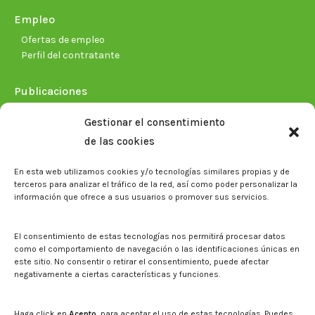
Empleo
Ofertas de empleo
Perfil del contratante
Publicaciones
Plan Estratégico 2021-2026
Gestionar el consentimiento
Memorias corporativas
de las cookies
Biblioteca. Repositorio CITAREA
En esta web utilizamos cookies y/o tecnologías similares propias y de
Sala de prensa
terceros para analizar el tráfico de la red, así como poder personalizar la
información que ofrece a sus usuarios o promover sus servicios.
Noticias
Eventos
El CITA en los medios de comunicación
El consentimiento de estas tecnologías nos permitirá procesar datos
Identidad corporativa
como el comportamiento de navegación o las identificaciones únicas en
Boletín electrónico cita2
este sitio. No consentir o retirar el consentimiento, puede afectar
negativamente a ciertas características y funciones.
Contacto
Mapa del sitio web
Haga click en
Acepto
, para aceptar el uso de estas tecnologías. Puedes