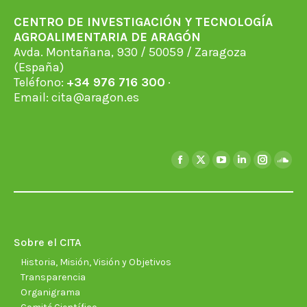
CENTRO DE INVESTIGACIÓN Y TECNOLOGÍA
AGROALIMENTARIA DE ARAGÓN
Avda. Montañana, 930 / 50059 / Zaragoza
(España)
Teléfono:
+34 976 716 300
·
Email:
cita@aragon.es
Encuéntranos en:
Facebook
X
YouTube
Linkedin
Instagra
Soun
page
page
page
page
page
page
opens
opens
opens
opens
opens
open
in
in
in
in
in
in
new
new
new
new
new
new
Sobre el CITA
window
window
window
window
window
wind
Historia, Misión, Visión y Objetivos
Transparencia
Organigrama