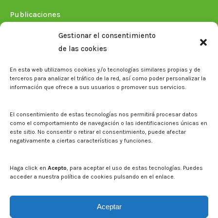
Publicaciones
Plan Estratégico 2021-2026
Gestionar el consentimiento
Memorias corporativas
de las cookies
Biblioteca. Repositorio CITAREA
En esta web utilizamos cookies y/o tecnologías similares propias y de
Sala de prensa
terceros para analizar el tráfico de la red, así como poder personalizar la
información que ofrece a sus usuarios o promover sus servicios.
Noticias
Eventos
El CITA en los medios de comunicación
El consentimiento de estas tecnologías nos permitirá procesar datos
Identidad corporativa
como el comportamiento de navegación o las identificaciones únicas en
Boletín electrónico cita2
este sitio. No consentir o retirar el consentimiento, puede afectar
negativamente a ciertas características y funciones.
Contacto
Mapa del sitio web
Haga click en
Acepto
, para aceptar el uso de estas tecnologías. Puedes
acceder a nuestra política de cookies pulsando en el enlace.
Buscar en la web del CITA
Buscar:
Aceptar