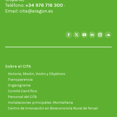
Teléfono:
+34 976 716 300
·
Email:
cita@aragon.es
Encuéntranos en:
Facebook
X
YouTube
Linkedin
Instagra
Soun
page
page
page
page
page
page
opens
opens
opens
opens
opens
open
in
in
in
in
in
in
new
new
new
new
new
new
Sobre el CITA
window
window
window
window
window
wind
Historia, Misión, Visión y Objetivos
Transparencia
Organigrama
Comité Científico
Personal del CITA
Instalaciones principales. Montañana
Centro de Innovación en Bioeconomía Rural de Teruel