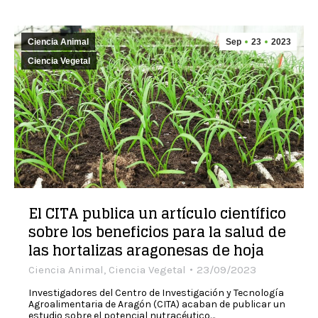
Ciencia Animal
Sep
23
2023
Ciencia Vegetal
El CITA publica un artículo científico
sobre los beneficios para la salud de
las hortalizas aragonesas de hoja
Ciencia Animal
,
Ciencia Vegetal
23/09/2023
Investigadores del Centro de Investigación y Tecnología
Agroalimentaria de Aragón (CITA) acaban de publicar un
estudio sobre el potencial nutracéutico…