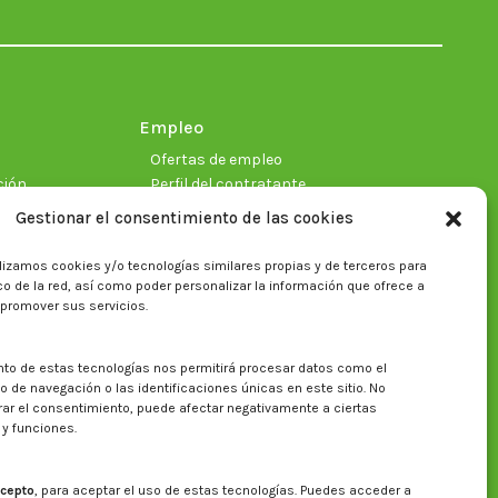
in
in
in
in
in
in
new
new
new
new
new
new
window
window
window
window
window
window
Empleo
Ofertas de empleo
ción
Perfil del contratante
Gestionar el consentimiento de las cookies
lizamos cookies y/o tecnologías similares propias y de terceros para
ficas
fico de la red, así como poder personalizar la información que ofrece a
 promover sus servicios.
nto de estas tecnologías nos permitirá procesar datos como el
Buscar en la web del CITA
de navegación o las identificaciones únicas en este sitio. No
irar el consentimiento, puede afectar negativamente a ciertas
Buscar:
 y funciones.
cepto
, para aceptar el uso de estas tecnologías. Puedes acceder a