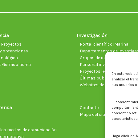
ncia
Investigación
e Proyectos
Portal científico iMarina
y obtenciones
Departamentos de investiga
cnológica
Grupos de investigación
e Germoplasma
Personal investigador
Proyectos I+D+I vigentes
En esta web uti
Últimas publicaciones cientí
analizar el trá
Websites de proyectos
sus usuarios o
El consentimie
rensa
Contacto
comportamiento 
consentir o ret
Mapa del sitio web
características
n los medios de comunicación
Haga click en
A
 corporativa