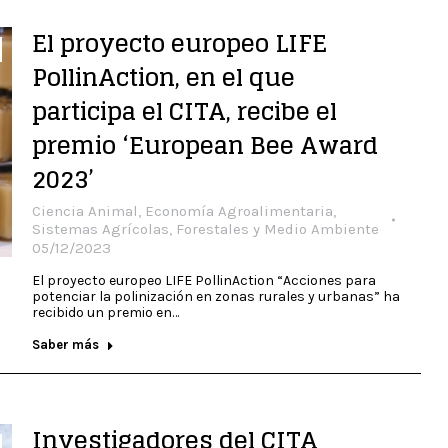
El proyecto europeo LIFE
PollinAction, en el que
participa el CITA, recibe el
premio ‘European Bee Award
2023’
Ciencia Animal
,
Economía Agroalimentaria
,
Sistemas Agrícolas, Forestales y Medio Ambiente
05/12/2023
El proyecto europeo LIFE PollinAction “Acciones para
potenciar la polinización en zonas rurales y urbanas” ha
recibido un premio en…
Saber más
Investigadores del CITA