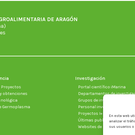
AGROALIMENTARIA DE ARAGÓN
̃a)
es
ncia
Investigación
e Proyectos
Portal científico iMarina
y obtenciones
Departamentos de investiga
cnológica
Grupos de investigación
e Germoplasma
Personal investigador
Proyectos I+D+I vigentes
En esta web uti
Últimas publicaciones cientí
analizar el trá
Websites de proyectos
sus usuarios o