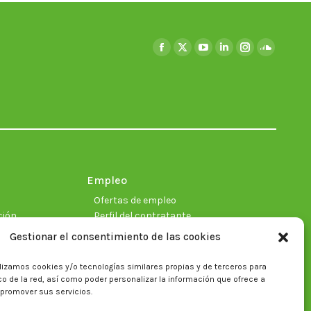
Encuéntranos en:
Facebook
X
YouTube
Linkedin
Instagram
SoundClo
page
page
page
page
page
page
opens
opens
opens
opens
opens
opens
in
in
in
in
in
in
new
new
new
new
new
new
window
window
window
window
window
window
Empleo
Ofertas de empleo
ción
Perfil del contratante
Gestionar el consentimiento de las cookies
lizamos cookies y/o tecnologías similares propias y de terceros para
ficas
fico de la red, así como poder personalizar la información que ofrece a
 promover sus servicios.