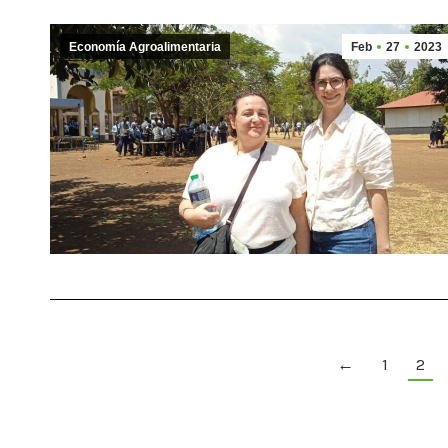
Economía Agroalimentaria
Feb
27
2023
←
1
2