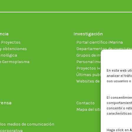
ncia
Investigación
e Proyectos
Portal científico iMarina
y obtenciones
Departamentos de investiga
cnológica
Grupos de investigación
e Germoplasma
Personal investigador
Proyectos I+D+I vigentes
En esta web uti
Últimas publicaciones cientí
analizar el trá
Websites de proyectos
sus usuarios o
El consentimie
rensa
Contacto
comportamiento 
consentir o ret
Mapa del sitio web
características
n los medios de comunicación
Haga click en
A
 corporativa