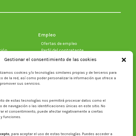
in
in
in
in
in
in
new
new
new
new
new
new
window
window
window
window
window
window
Empleo
Ofertas de empleo
ción
Perfil del contratante
Gestionar el consentimiento de las cookies
lizamos cookies y/o tecnologías similares propias y de terceros para
ficas
fico de la red, así como poder personalizar la información que ofrece a
 promover sus servicios.
nto de estas tecnologías nos permitirá procesar datos como el
Buscar en la web del CITA
de navegación o las identificaciones únicas en este sitio. No
irar el consentimiento, puede afectar negativamente a ciertas
Buscar:
 y funciones.
cepto
, para aceptar el uso de estas tecnologías. Puedes acceder a