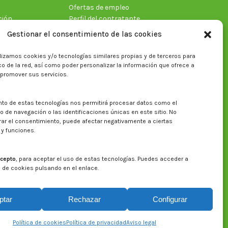
Ofertas de empleo
ción
Perfil del contratante
Gestionar el consentimiento de las cookies
lizamos cookies y/o tecnologías similares propias y de terceros para
ficas
fico de la red, así como poder personalizar la información que ofrece a
 promover sus servicios.
nto de estas tecnologías nos permitirá procesar datos como el
Buscar en la web del CITA
de navegación o las identificaciones únicas en este sitio. No
irar el consentimiento, puede afectar negativamente a ciertas
Buscar:
 y funciones.
cepto
, para aceptar el uso de estas tecnologías. Puedes acceder a
a de cookies pulsando en el enlace.
ptar
Rechazar
Configurar
Aviso legal
Política de privacidad
Política de cookies
Política de cookies
Política de privacidad
Aviso legal