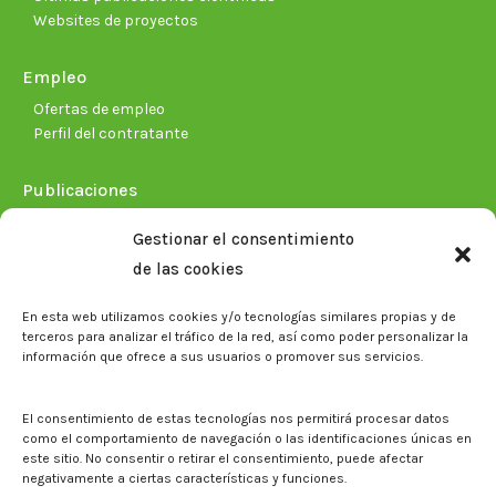
Websites de proyectos
Empleo
Ofertas de empleo
Perfil del contratante
Publicaciones
Plan Estratégico 2021-2026
Gestionar el consentimiento
Memorias corporativas
de las cookies
Biblioteca. Repositorio CITAREA
En esta web utilizamos cookies y/o tecnologías similares propias y de
Sala de prensa
terceros para analizar el tráfico de la red, así como poder personalizar la
información que ofrece a sus usuarios o promover sus servicios.
Noticias
Eventos
El CITA en los medios de comunicación
El consentimiento de estas tecnologías nos permitirá procesar datos
Identidad corporativa
como el comportamiento de navegación o las identificaciones únicas en
Boletín electrónico cita2
este sitio. No consentir o retirar el consentimiento, puede afectar
negativamente a ciertas características y funciones.