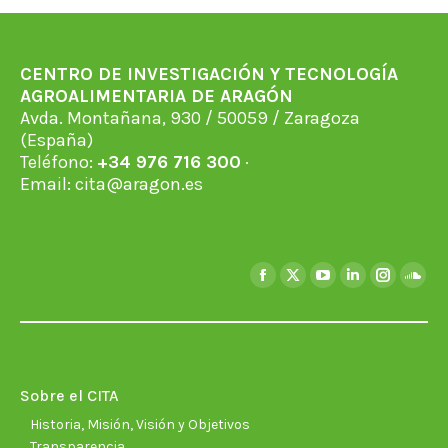
CENTRO DE INVESTIGACIÓN Y TECNOLOGÍA
AGROALIMENTARIA DE ARAGÓN
Avda. Montañana, 930 / 50059 / Zaragoza
(España)
Teléfono:
+34 976 716 300
·
Email:
cita@aragon.es
Encuéntranos en:
Facebook
X
YouTube
Linkedin
Instagra
Soun
page
page
page
page
page
page
opens
opens
opens
opens
opens
open
in
in
in
in
in
in
new
new
new
new
new
new
Sobre el CITA
window
window
window
window
window
wind
Historia, Misión, Visión y Objetivos
Transparencia