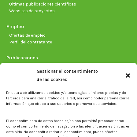
Últimas publicaciones científicas
Websites de proyectos
Empleo
Ofertas de empleo
Perfil del contratante
Publicaciones
Plan Estratégico 2021-2026
Gestionar el consentimiento
Memorias corporativas
de las cookies
Biblioteca. Repositorio CITAREA
En esta web utilizamos cookies y/o tecnologías similares propias y de
Sala de prensa
terceros para analizar el tráfico de la red, así como poder personalizar la
información que ofrece a sus usuarios o promover sus servicios.
Noticias
Eventos
El CITA en los medios de comunicación
El consentimiento de estas tecnologías nos permitirá procesar datos
Identidad corporativa
como el comportamiento de navegación o las identificaciones únicas en
Boletín electrónico cita2
este sitio. No consentir o retirar el consentimiento, puede afectar