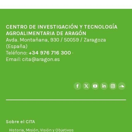
CENTRO DE INVESTIGACIÓN Y TECNOLOGÍA
AGROALIMENTARIA DE ARAGÓN
Avda. Montañana, 930 / 50059 / Zaragoza
(España)
Teléfono:
+34 976 716 300
·
Email:
cita@aragon.es
Encuéntranos en:
Facebook
X
YouTube
Linkedin
Instagra
Soun
page
page
page
page
page
page
opens
opens
opens
opens
opens
open
in
in
in
in
in
in
new
new
new
new
new
new
Sobre el CITA
window
window
window
window
window
wind
Historia, Misión, Visión y Objetivos