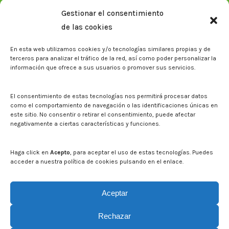
Plan Estratégico 2021-2026
Gestionar el consentimiento
Memorias corporativas
de las cookies
Biblioteca. Repositorio CITAREA
En esta web utilizamos cookies y/o tecnologías similares propias y de
Sala de prensa
terceros para analizar el tráfico de la red, así como poder personalizar la
información que ofrece a sus usuarios o promover sus servicios.
Noticias
Eventos
El CITA en los medios de comunicación
El consentimiento de estas tecnologías nos permitirá procesar datos
Identidad corporativa
como el comportamiento de navegación o las identificaciones únicas en
Boletín electrónico cita2
este sitio. No consentir o retirar el consentimiento, puede afectar
negativamente a ciertas características y funciones.
Contacto
Mapa del sitio web
Haga click en
Acepto
, para aceptar el uso de estas tecnologías. Puedes
acceder a nuestra política de cookies pulsando en el enlace.
Buscar en la web del CITA
Buscar:
Aceptar
Rechazar