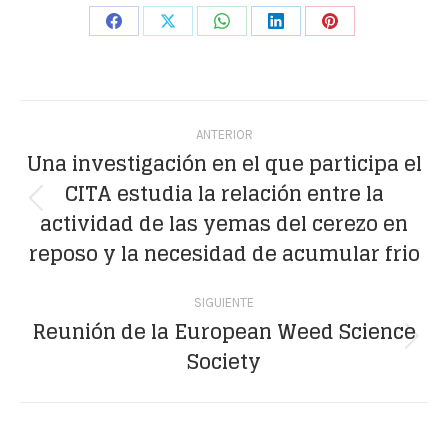
Share
Share
Share
Share
Share
on
on
on
on
on
Facebook
X
WhatsApp
LinkedIn
Pinterest
Navegación
ANTERIOR
entre
Una investigación en el que participa el
CITA estudia la relación entre la
publicaciones
Publicación
actividad de las yemas del cerezo en
anterior:
reposo y la necesidad de acumular frio
SIGUIENTE
Reunión de la European Weed Science
Publicación
Society
siguiente: