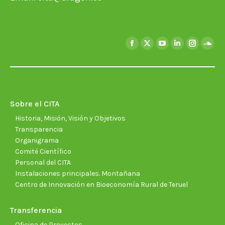
Encuéntranos en:
Facebook
X
YouTube
Linkedin
Instagra
Soun
page
page
page
page
page
page
opens
opens
opens
opens
opens
open
in
in
in
in
in
in
new
new
new
new
new
new
Sobre el CITA
window
window
window
window
window
wind
Historia, Misión, Visión y Objetivos
Transparencia
Organigrama
Comité Científico
Personal del CITA
Instalaciones principales. Montañana
Centro de Innovación en Bioeconomía Rural de Teruel
Transferencia
Oficina de Proyectos