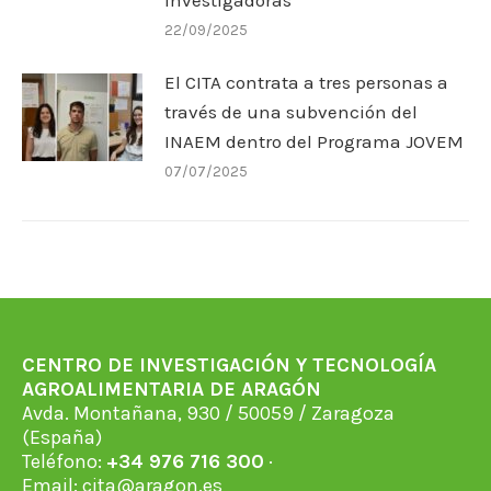
Investigadoras
22/09/2025
El CITA contrata a tres personas a
través de una subvención del
INAEM dentro del Programa JOVEM
07/07/2025
CENTRO DE INVESTIGACIÓN Y TECNOLOGÍA
AGROALIMENTARIA DE ARAGÓN
Avda. Montañana, 930 / 50059 / Zaragoza
(España)
Teléfono:
+34 976 716 300
·
Email:
cita@aragon.es