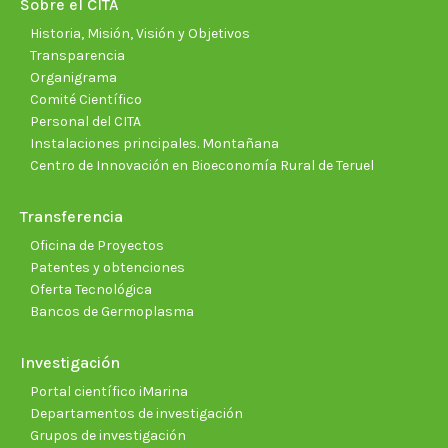
Sobre el CITA
window
window
window
window
window
wind
Historia, Misión, Visión y Objetivos
Transparencia
Organigrama
Comité Científico
Personal del CITA
Instalaciones principales. Montañana
Centro de Innovación en Bioeconomía Rural de Teruel
Transferencia
Oficina de Proyectos
Patentes y obtenciones
Oferta Tecnológica
Bancos de Germoplasma
Investigación
Portal científico iMarina
Departamentos de investigación
Grupos de investigación