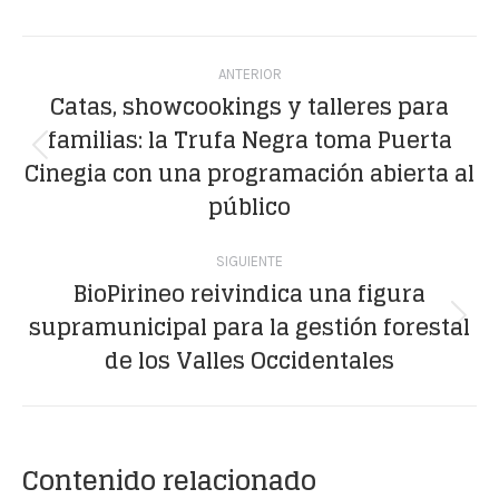
Facebook
X
WhatsApp
LinkedIn
Pinterest
Navegación
ANTERIOR
entre
Catas, showcookings y talleres para
familias: la Trufa Negra toma Puerta
publicaciones
Publicación
Cinegia con una programación abierta al
anterior:
público
SIGUIENTE
BioPirineo reivindica una figura
supramunicipal para la gestión forestal
Publicación
de los Valles Occidentales
siguiente:
Contenido relacionado