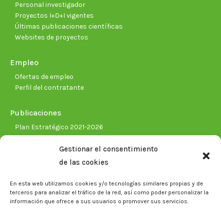
Personal investigador
Proyectos I+D+I vigentes
Últimas publicaciones científicas
Websites de proyectos
Empleo
Ofertas de empleo
Perfil del contratante
Publicaciones
Plan Estratégico 2021-2026
Memorias corporativas
Gestionar el consentimiento
Biblioteca. Repositorio CITAREA
de las cookies
Sala de prensa
En esta web utilizamos cookies y/o tecnologías similares propias y de
Noticias
terceros para analizar el tráfico de la red, así como poder personalizar la
Eventos
información que ofrece a sus usuarios o promover sus servicios.
El CITA en los medios de comunicación
Identidad corporativa