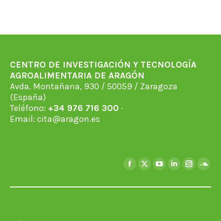
CENTRO DE INVESTIGACIÓN Y TECNOLOGÍA
AGROALIMENTARIA DE ARAGÓN
Avda. Montañana, 930 / 50059 / Zaragoza
(España)
Teléfono:
+34 976 716 300
·
Email:
cita@aragon.es
Encuéntranos en:
Facebook
X
YouTube
Linkedin
Instagra
Soun
page
page
page
page
page
page
opens
opens
opens
opens
opens
open
in
in
in
in
in
in
new
new
new
new
new
new