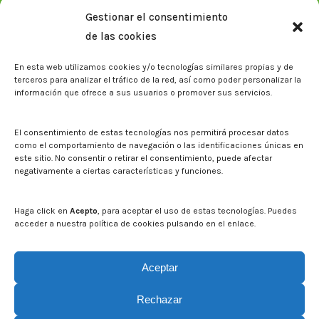
Memorias corporativas
Gestionar el consentimiento
Biblioteca. Repositorio CITAREA
de las cookies
Sala de prensa
En esta web utilizamos cookies y/o tecnologías similares propias y de
Noticias
terceros para analizar el tráfico de la red, así como poder personalizar la
Eventos
información que ofrece a sus usuarios o promover sus servicios.
El CITA en los medios de comunicación
Identidad corporativa
El consentimiento de estas tecnologías nos permitirá procesar datos
Boletín electrónico cita2
como el comportamiento de navegación o las identificaciones únicas en
este sitio. No consentir o retirar el consentimiento, puede afectar
negativamente a ciertas características y funciones.
Contacto
Mapa del sitio web
Haga click en
Acepto
, para aceptar el uso de estas tecnologías. Puedes
acceder a nuestra política de cookies pulsando en el enlace.
Buscar en la web del CITA
Buscar:
Aceptar
Rechazar