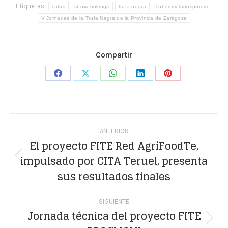
Etiquetas:
catas
showcookings
trufa negra
Tuber melanosporum
V Jornadas de la Trufa Negra de la Provincia de Zaragoza
Compartir
Share
Share
Share
Share
Share
on
on
on
on
on
Facebook
X
WhatsApp
LinkedIn
Pinterest
Navegación
ANTERIOR
entre
El proyecto FITE Red AgriFoodTe,
impulsado por CITA Teruel, presenta
publicaciones
Publicación
sus resultados finales
anterior:
SIGUIENTE
Jornada técnica del proyecto FITE
Publicación