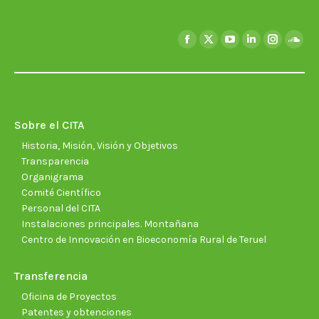
Encuéntranos en:
Facebook
X
YouTube
Linkedin
Instagra
Soun
page
page
page
page
page
page
opens
opens
opens
opens
opens
open
in
in
in
in
in
in
new
new
new
new
new
new
Sobre el CITA
window
window
window
window
window
wind
Historia, Misión, Visión y Objetivos
Transparencia
Organigrama
Comité Científico
Personal del CITA
Instalaciones principales. Montañana
Centro de Innovación en Bioeconomía Rural de Teruel
Transferencia
Oficina de Proyectos
Patentes y obtenciones