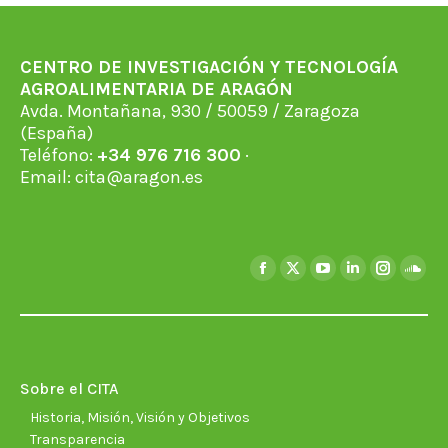
CENTRO DE INVESTIGACIÓN Y TECNOLOGÍA
AGROALIMENTARIA DE ARAGÓN
Avda. Montañana, 930 / 50059 / Zaragoza
(España)
Teléfono:
+34 976 716 300
·
Email:
cita@aragon.es
Encuéntranos en:
Facebook
X
YouTube
Linkedin
Instagra
Soun
page
page
page
page
page
page
opens
opens
opens
opens
opens
open
in
in
in
in
in
in
new
new
new
new
new
new
Sobre el CITA
window
window
window
window
window
wind
Historia, Misión, Visión y Objetivos
Transparencia