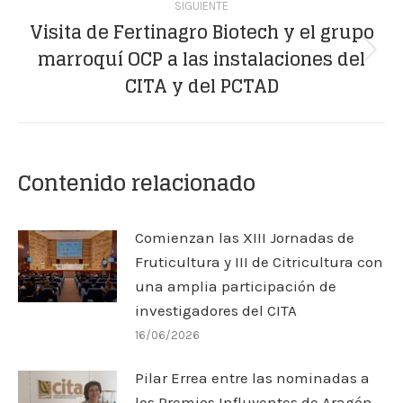
SIGUIENTE
Visita de Fertinagro Biotech y el grupo
marroquí OCP a las instalaciones del
Publicación
CITA y del PCTAD
siguiente:
Contenido relacionado
Comienzan las XIII Jornadas de
Fruticultura y III de Citricultura con
una amplia participación de
investigadores del CITA
16/06/2026
Pilar Errea entre las nominadas a
los Premios Influyentes de Aragón