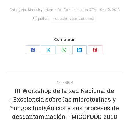
Categoría:
Sin categorizar
Por
Comunicacion CITA
04/10/2018
Etiquetas:
Producción y Sanidad Animal
Compartir
Share
Share
Share
Share
Share
on
on
on
on
on
Facebook
X
WhatsApp
LinkedIn
Pinterest
Navegación
ANTERIOR
entre
III Workshop de la Red Nacional de
Excelencia sobre las microtoxinas y
publicaciones
Publicación
hongos toxigénicos y sus procesos de
anterior:
descontaminación – MICOFOOD 2018