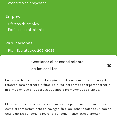
Websites de proyectos
Empleo
Ofertas de empleo
Perfil del contratante
Publicaciones
Plan Estratégico 2021-2026
Memorias corporativas
Gestionar el consentimiento
Biblioteca. Repositorio CITAREA
de las cookies
Sala de prensa
En esta web utilizamos cookies y/o tecnologías similares propias y de
Noticias
terceros para analizar el tráfico de la red, así como poder personalizar la
Eventos
información que ofrece a sus usuarios o promover sus servicios.
El CITA en los medios de comunicación
Identidad corporativa
El consentimiento de estas tecnologías nos permitirá procesar datos
Boletín electrónico cita2
como el comportamiento de navegación o las identificaciones únicas en
este sitio. No consentir o retirar el consentimiento, puede afectar