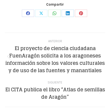
Compartir
Share
Share
Share
Share
Share
on
on
on
on
on
Facebook
X
WhatsApp
LinkedIn
Pinterest
Navegación
ANTERIOR
entre
El proyecto de ciencia ciudadana
FuenAragón solicita a los aragoneses
publicaciones
Publicación
información sobre los valores culturales
anterior:
y de uso de las fuentes y manantiales
SIGUIENTE
El CITA publica el libro “Atlas de semillas
Publicación
de Aragón”
siguiente: