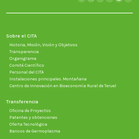
Facebook
X
YouTube
Linkedin
Instagra
Soun
page
page
page
page
page
page
opens
opens
opens
opens
opens
open
in
in
in
in
in
in
new
new
new
new
new
new
Sobre el CITA
window
window
window
window
window
wind
Historia, Misión, Visión y Objetivos
Transparencia
Organigrama
Comité Científico
Personal del CITA
Instalaciones principales. Montañana
Centro de Innovación en Bioeconomía Rural de Teruel
Transferencia
Oficina de Proyectos
Patentes y obtenciones
Oferta Tecnológica
Bancos de Germoplasma