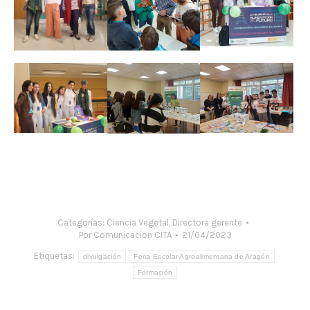
Categorías:
Ciencia Vegetal
,
Directora gerente
Por
Comunicacion CITA
21/04/2023
Etiquetas:
divulgación
Feria Escolar Agroalimentaria de Aragón
Formación