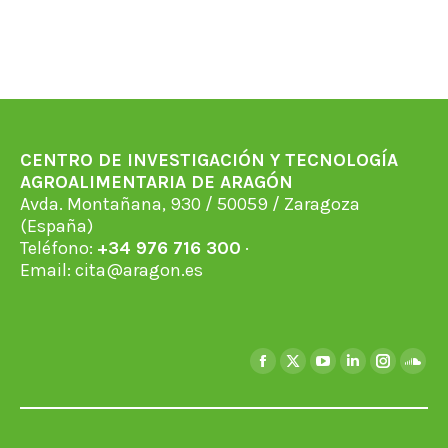
CENTRO DE INVESTIGACIÓN Y TECNOLOGÍA
AGROALIMENTARIA DE ARAGÓN
Avda. Montañana, 930 / 50059 / Zaragoza
(España)
Teléfono:
+34 976 716 300
·
Email:
cita@aragon.es
Encuéntranos en:
Facebook
X
YouTube
Linkedin
Instagra
Soun
page
page
page
page
page
page
opens
opens
opens
opens
opens
open