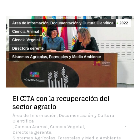
Área de Información, Documentación y Cultura Científica
Ago
3
2022
Ciencia Animal
Ciencia Vegetal
Directora gerente
Sistemas Agrícolas, Forestales y Medio Ambiente
El CITA con la recuperación del
sector agrario
Área de Información, Documentación y Cultura
Científica
,
Ciencia Animal
,
Ciencia Vegetal
,
Directora gerente
,
Sistemas Agrícolas, Forestales y Medio Ambiente