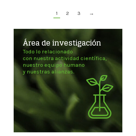
1
2
3
→
Área de investigación
Todo lo relacionado
con nuestra actividad científica,
nuestro equipo humano
y nuestras alianzas.