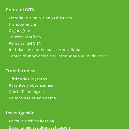
in
in
in
in
in
in
new
new
new
new
new
new
Sobre el CITA
window
window
window
window
window
wind
Historia, Misión, Visión y Objetivos
Transparencia
Organigrama
Comité Científico
Personal del CITA
Instalaciones principales. Montañana
Centro de Innovación en Bioeconomía Rural de Teruel
Transferencia
Oficina de Proyectos
Patentes y obtenciones
Oferta Tecnológica
Bancos de Germoplasma
Investigación
Portal científico iMarina
Departamentos de investigación