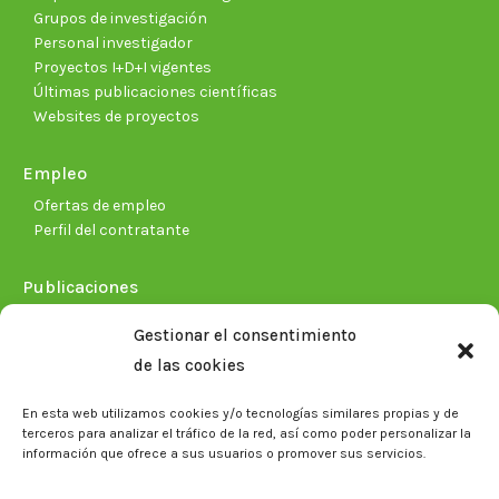
Grupos de investigación
Personal investigador
Proyectos I+D+I vigentes
Últimas publicaciones científicas
Websites de proyectos
Empleo
Ofertas de empleo
Perfil del contratante
Publicaciones
Plan Estratégico 2021-2026
Gestionar el consentimiento
Memorias corporativas
de las cookies
Biblioteca. Repositorio CITAREA
En esta web utilizamos cookies y/o tecnologías similares propias y de
Sala de prensa
terceros para analizar el tráfico de la red, así como poder personalizar la
información que ofrece a sus usuarios o promover sus servicios.
Noticias
Eventos