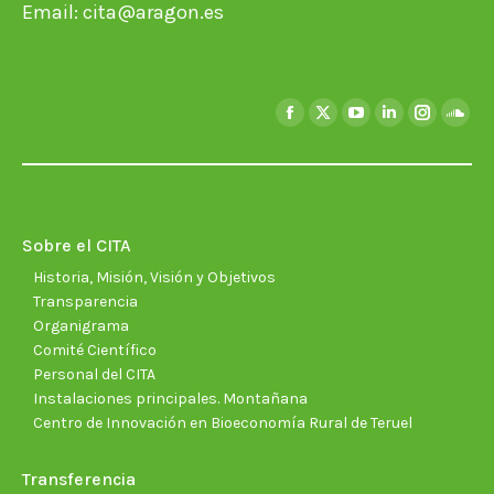
Email:
cita@aragon.es
Encuéntranos en:
Facebook
X
YouTube
Linkedin
Instagra
Soun
page
page
page
page
page
page
opens
opens
opens
opens
opens
open
in
in
in
in
in
in
new
new
new
new
new
new
Sobre el CITA
window
window
window
window
window
wind
Historia, Misión, Visión y Objetivos
Transparencia
Organigrama
Comité Científico
Personal del CITA
Instalaciones principales. Montañana
Centro de Innovación en Bioeconomía Rural de Teruel
Transferencia