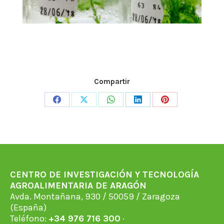
Compartir
Share
Share
Share
Share
Share
on
on
on
on
on
Facebook
X
WhatsApp
LinkedIn
Pinterest
CENTRO DE INVESTIGACIÓN Y TECNOLOGÍA
AGROALIMENTARIA DE ARAGÓN
Avda. Montañana, 930 / 50059 / Zaragoza
(España)
Teléfono:
+34 976 716 300
·