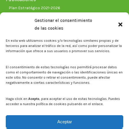
Plan Estratégico 2021-2026
Memorias corporativas
Gestionar el consentimiento
Biblioteca. Repositorio CITAREA
de las cookies
Sala de prensa
En esta web utilizamos cookies y/o tecnologías similares propias y de
Noticias
terceros para analizar el tráfico de la red, así como poder personalizar la
Eventos
información que ofrece a sus usuarios o promover sus servicios.
El CITA en los medios de comunicación
Identidad corporativa
El consentimiento de estas tecnologías nos permitirá procesar datos
Boletín electrónico cita2
como el comportamiento de navegación o las identificaciones únicas en
este sitio. No consentir o retirar el consentimiento, puede afectar
negativamente a ciertas características y funciones.
Contacto
Mapa del sitio web
Haga click en
Acepto
, para aceptar el uso de estas tecnologías. Puedes
acceder a nuestra política de cookies pulsando en el enlace.
Buscar en la web del CITA
Buscar:
Aceptar