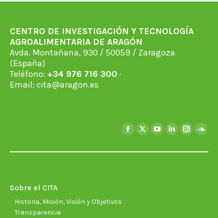
CENTRO DE INVESTIGACIÓN Y TECNOLOGÍA
AGROALIMENTARIA DE ARAGÓN
Avda. Montañana, 930 / 50059 / Zaragoza
(España)
Teléfono:
+34 976 716 300
·
Email:
cita@aragon.es
Encuéntranos en:
Facebook
X
YouTube
Linkedin
Instagra
Soun
page
page
page
page
page
page
opens
opens
opens
opens
opens
open
in
in
in
in
in
in
new
new
new
new
new
new
Sobre el CITA
window
window
window
window
window
wind
Historia, Misión, Visión y Objetivos
Transparencia