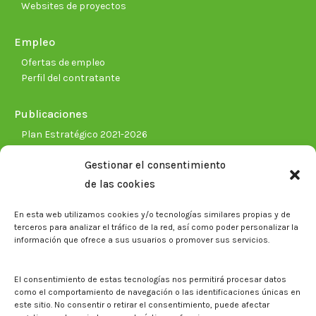
Websites de proyectos
Empleo
Ofertas de empleo
Perfil del contratante
Publicaciones
Plan Estratégico 2021-2026
Memorias corporativas
Gestionar el consentimiento
Biblioteca. Repositorio CITAREA
de las cookies
Sala de prensa
En esta web utilizamos cookies y/o tecnologías similares propias y de
Noticias
terceros para analizar el tráfico de la red, así como poder personalizar la
Eventos
información que ofrece a sus usuarios o promover sus servicios.
El CITA en los medios de comunicación
Identidad corporativa
El consentimiento de estas tecnologías nos permitirá procesar datos
Boletín electrónico cita2
como el comportamiento de navegación o las identificaciones únicas en
este sitio. No consentir o retirar el consentimiento, puede afectar