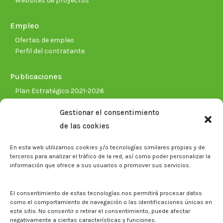
Websites de proyectos
Empleo
Ofertas de empleo
Perfil del contratante
Publicaciones
Plan Estratégico 2021-2026
Memorias corporativas
Gestionar el consentimiento
Biblioteca. Repositorio CITAREA
de las cookies
Sala de prensa
En esta web utilizamos cookies y/o tecnologías similares propias y de
Noticias
terceros para analizar el tráfico de la red, así como poder personalizar la
Eventos
información que ofrece a sus usuarios o promover sus servicios.
El CITA en los medios de comunicación
Identidad corporativa
El consentimiento de estas tecnologías nos permitirá procesar datos
Boletín electrónico cita2
como el comportamiento de navegación o las identificaciones únicas en
este sitio. No consentir o retirar el consentimiento, puede afectar
negativamente a ciertas características y funciones.
Contacto