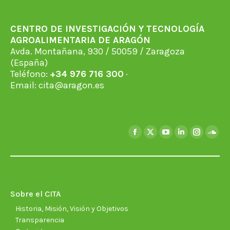
CENTRO DE INVESTIGACIÓN Y TECNOLOGÍA
AGROALIMENTARIA DE ARAGÓN
Avda. Montañana, 930 / 50059 / Zaragoza
(España)
Teléfono:
+34 976 716 300
·
Email:
cita@aragon.es
Encuéntranos en:
Facebook
X
YouTube
Linkedin
Instagra
Soun
page
page
page
page
page
page
opens
opens
opens
opens
opens
open
in
in
in
in
in
in
new
new
new
new
new
new
Sobre el CITA
window
window
window
window
window
wind
Historia, Misión, Visión y Objetivos
Transparencia