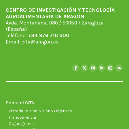
CENTRO DE INVESTIGACIÓN Y TECNOLOGÍA
AGROALIMENTARIA DE ARAGÓN
Avda. Montañana, 930 / 50059 / Zaragoza
(España)
Teléfono:
+34 976 716 300
·
Email:
cita@aragon.es
Encuéntranos en:
Facebook
X
YouTube
Linkedin
Instagra
Soun
page
page
page
page
page
page
opens
opens
opens
opens
opens
open
in
in
in
in
in
in
new
new
new
new
new
new
Sobre el CITA
window
window
window
window
window
wind
Historia, Misión, Visión y Objetivos
Transparencia
Organigrama