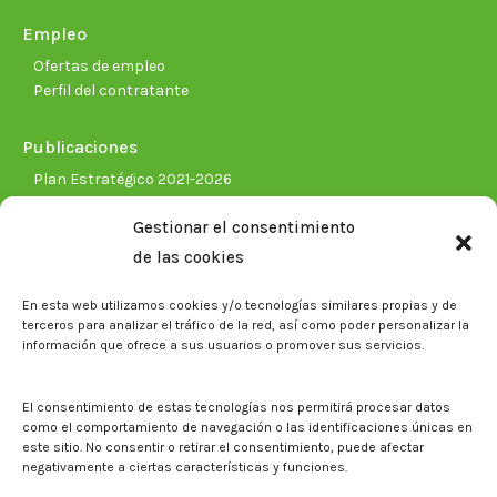
Empleo
Ofertas de empleo
Perfil del contratante
Publicaciones
Plan Estratégico 2021-2026
Memorias corporativas
Gestionar el consentimiento
Biblioteca. Repositorio CITAREA
de las cookies
Sala de prensa
En esta web utilizamos cookies y/o tecnologías similares propias y de
Noticias
terceros para analizar el tráfico de la red, así como poder personalizar la
Eventos
información que ofrece a sus usuarios o promover sus servicios.
El CITA en los medios de comunicación
Identidad corporativa
El consentimiento de estas tecnologías nos permitirá procesar datos
Boletín electrónico cita2
como el comportamiento de navegación o las identificaciones únicas en
este sitio. No consentir o retirar el consentimiento, puede afectar
negativamente a ciertas características y funciones.
Contacto
Mapa del sitio web