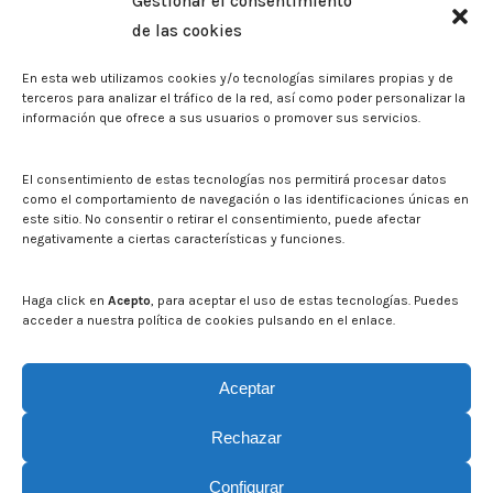
Gestionar el consentimiento
Biblioteca. Repositorio CITAREA
de las cookies
Sala de prensa
En esta web utilizamos cookies y/o tecnologías similares propias y de
Noticias
terceros para analizar el tráfico de la red, así como poder personalizar la
Eventos
información que ofrece a sus usuarios o promover sus servicios.
El CITA en los medios de comunicación
Identidad corporativa
El consentimiento de estas tecnologías nos permitirá procesar datos
Boletín electrónico cita2
como el comportamiento de navegación o las identificaciones únicas en
este sitio. No consentir o retirar el consentimiento, puede afectar
negativamente a ciertas características y funciones.
Contacto
Mapa del sitio web
Haga click en
Acepto
, para aceptar el uso de estas tecnologías. Puedes
acceder a nuestra política de cookies pulsando en el enlace.
Buscar en la web del CITA
Buscar:
Aceptar
Rechazar
Configurar