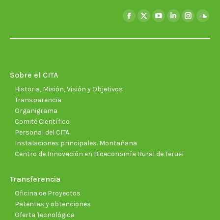
Encuéntranos en:
Facebook
X
YouTube
Linkedin
Instagra
Soun
page
page
page
page
page
page
opens
opens
opens
opens
opens
open
in
in
in
in
in
in
new
new
new
new
new
new
Sobre el CITA
window
window
window
window
window
wind
Historia, Misión, Visión y Objetivos
Transparencia
Organigrama
Comité Científico
Personal del CITA
Instalaciones principales. Montañana
Centro de Innovación en Bioeconomía Rural de Teruel
Transferencia
Oficina de Proyectos
Patentes y obtenciones
Oferta Tecnológica