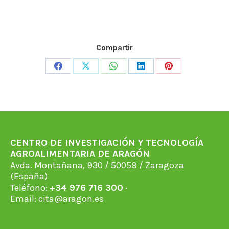
Compartir
Share
Share
Share
Share
Share
on
on
on
on
on
Facebook
X
WhatsApp
LinkedIn
Pinterest
CENTRO DE INVESTIGACIÓN Y TECNOLOGÍA
AGROALIMENTARIA DE ARAGÓN
Avda. Montañana, 930 / 50059 / Zaragoza
(España)
Teléfono:
+34 976 716 300
·
Email:
cita@aragon.es