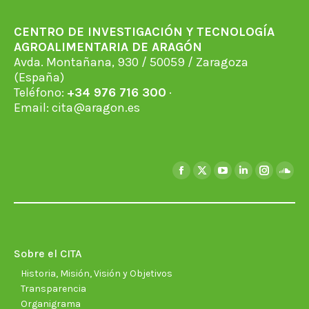
CENTRO DE INVESTIGACIÓN Y TECNOLOGÍA
AGROALIMENTARIA DE ARAGÓN
Avda. Montañana, 930 / 50059 / Zaragoza
(España)
Teléfono:
+34 976 716 300
·
Email:
cita@aragon.es
Encuéntranos en:
Facebook
X
YouTube
Linkedin
Instagra
Soun
page
page
page
page
page
page
opens
opens
opens
opens
opens
open
in
in
in
in
in
in
new
new
new
new
new
new
Sobre el CITA
window
window
window
window
window
wind
Historia, Misión, Visión y Objetivos
Transparencia
Organigrama