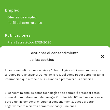
Empleo
Ofertas de empleo
Perfil del contratante
Publicaciones
Plan Estratégico 2021-2026
Memorias corporativas
Gestionar el consentimiento
Biblioteca. Repositorio CITAREA
de las cookies
Sala de prensa
En esta web utilizamos cookies y/o tecnologías similares propias y de
Noticias
terceros para analizar el tráfico de la red, así como poder personalizar la
Eventos
información que ofrece a sus usuarios o promover sus servicios.
El CITA en los medios de comunicación
Identidad corporativa
El consentimiento de estas tecnologías nos permitirá procesar datos
Boletín electrónico cita2
como el comportamiento de navegación o las identificaciones únicas en
este sitio. No consentir o retirar el consentimiento, puede afectar
negativamente a ciertas características y funciones.
Contacto