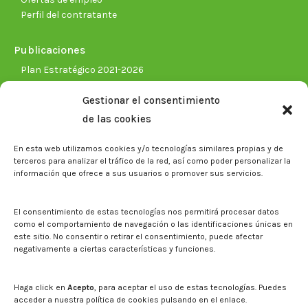
Perfil del contratante
Publicaciones
Plan Estratégico 2021-2026
Memorias corporativas
Gestionar el consentimiento
Biblioteca. Repositorio CITAREA
de las cookies
Sala de prensa
En esta web utilizamos cookies y/o tecnologías similares propias y de
Noticias
terceros para analizar el tráfico de la red, así como poder personalizar la
Eventos
información que ofrece a sus usuarios o promover sus servicios.
El CITA en los medios de comunicación
Identidad corporativa
El consentimiento de estas tecnologías nos permitirá procesar datos
Boletín electrónico cita2
como el comportamiento de navegación o las identificaciones únicas en
este sitio. No consentir o retirar el consentimiento, puede afectar
negativamente a ciertas características y funciones.
Contacto
Mapa del sitio web
Haga click en
Acepto
, para aceptar el uso de estas tecnologías. Puedes
acceder a nuestra política de cookies pulsando en el enlace.
Buscar en la web del CITA