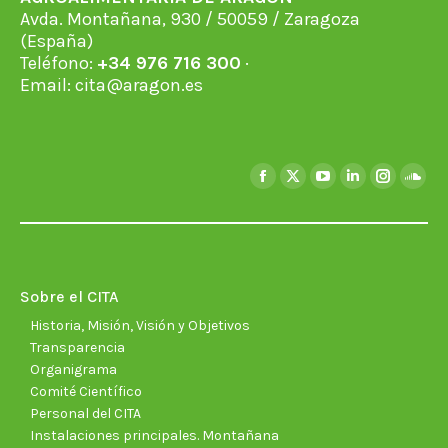
Avda. Montañana, 930 / 50059 / Zaragoza
(España)
Teléfono:
+34 976 716 300
·
Email:
cita@aragon.es
Encuéntranos en:
Facebook
X
YouTube
Linkedin
Instagra
Soun
page
page
page
page
page
page
opens
opens
opens
opens
opens
open
in
in
in
in
in
in
new
new
new
new
new
new
Sobre el CITA
window
window
window
window
window
wind
Historia, Misión, Visión y Objetivos
Transparencia
Organigrama
Comité Científico
Personal del CITA
Instalaciones principales. Montañana