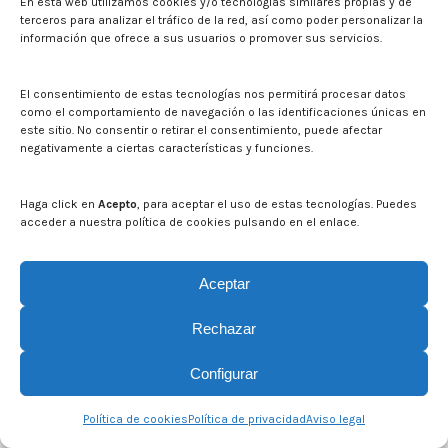
En esta web utilizamos cookies y/o tecnologías similares propias y de
terceros para analizar el tráfico de la red, así como poder personalizar la
información que ofrece a sus usuarios o promover sus servicios.
El consentimiento de estas tecnologías nos permitirá procesar datos
como el comportamiento de navegación o las identificaciones únicas en
este sitio. No consentir o retirar el consentimiento, puede afectar
negativamente a ciertas características y funciones.
Haga click en
Acepto
, para aceptar el uso de estas tecnologías. Puedes
acceder a nuestra política de cookies pulsando en el enlace.
Aceptar
Rechazar
© CITA Aragón - 2026. Todos los derechos reservados.
Legal
Configurar
Política de cookies
Política de privacidad
Aviso legal