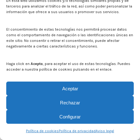
En esta web utilizamos cookies y/o tecnologías similares propias y de
terceros para analizar el tráfico de la red, así como poder personalizar la
información que ofrece a sus usuarios o promover sus servicios.
El consentimiento de estas tecnologías nos permitirá procesar datos
como el comportamiento de navegación o las identificaciones únicas en
este sitio. No consentir o retirar el consentimiento, puede afectar
negativamente a ciertas características y funciones.
Haga click en
Acepto
, para aceptar el uso de estas tecnologías. Puedes
acceder a nuestra política de cookies pulsando en el enlace.
Aceptar
© CITA Aragón - 2026. Todos los derechos reservados.
Rechazar
Legal
Configurar
Política de cookies
Política de privacidad
Aviso legal