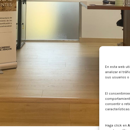
En esta web uti
analizar el trá
sus usuarios o
El consentimie
comportamiento 
consentir o ret
características
Haga click en
A