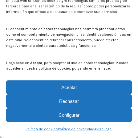
En esta web utilizamos cookies y/o tecnologías similares propias y de
terceros para analizar el tráfico de la red, así como poder personalizar la
información que ofrece a sus usuarios o promover sus servicios.
El consentimiento de estas tecnologías nos permitirá procesar datos
como el comportamiento de navegación o las identificaciones únicas en
este sitio. No consentir o retirar el consentimiento, puede afectar
negativamente a ciertas características y funciones.
Haga click en
Acepto
, para aceptar el uso de estas tecnologías. Puedes
acceder a nuestra política de cookies pulsando en el enlace.
Aceptar
© CITA Aragón - 2026. Todos los derechos reservados.
Rechazar
Legal
Configurar
Política de cookies
Política de privacidad
Aviso legal