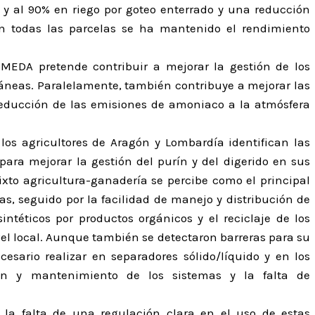
 y al 90% en riego por goteo enterrado y una reducción
n todas las parcelas se ha mantenido el rendimiento
IMEDA pretende contribuir a mejorar la gestión de los
ráneas. Paralelamente, también contribuye a mejorar las
reducción de las emisiones de amoniaco a la atmósfera
 los agricultores de Aragón y Lombardía identifican las
para mejorar la gestión del purín y del digerido en sus
xto agricultura-ganadería se percibe como el principal
s, seguido por la facilidad de manejo y distribución de
 sintéticos por productos orgánicos y el reciclaje de los
vel local. Aunque también se detectaron barreras para su
sario realizar en separadores sólido/líquido y en los
ión y mantenimiento de los sistemas y la falta de
 la falta de una regulación clara en el uso de estas