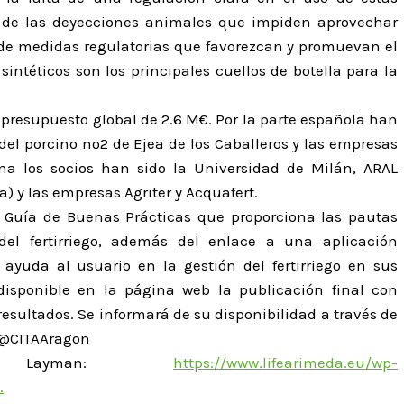
so de las deyecciones animales que impiden aprovechar
a de medidas regulatorias que favorezcan y promuevan el
 sintéticos son los principales cuellos de botella para la
presupuesto global de 2.6 M€. Por la parte española han
del porcino nº2 de Ejea de los Caballeros y las empresas
na los socios han sido la Universidad de Milán, ARAL
) y las empresas Agriter y Acquafert.
a Guía de Buenas Prácticas que proporciona las pautas
el fertirriego, además del enlace a una aplicación
ayuda al usuario en la gestión del fertirriego en sus
disponible en la página web la publicación final con
resultados. Se informará de su disponibilidad a través de
y @CITAAragon
e Layman:
https://www.lifearimeda.eu/wp-
…