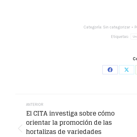
Categoría:
Sin categorizar
P
Etiquetas:
Un
C
Share
Shar
on
on
Facebook
X
Navegación
ANTERIOR
entre
El CITA investiga sobre cómo
orientar la promoción de las
publicaciones
hortalizas de variedades
Publicación