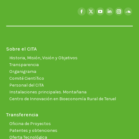
Encuéntranos en:
Facebook
X
YouTube
Linkedin
Instagra
Soun
page
page
page
page
page
page
opens
opens
opens
opens
opens
open
in
in
in
in
in
in
new
new
new
new
new
new
Sobre el CITA
window
window
window
window
window
wind
Historia, Misión, Visión y Objetivos
Transparencia
Organigrama
Comité Científico
Personal del CITA
Instalaciones principales. Montañana
Centro de Innovación en Bioeconomía Rural de Teruel
Transferencia
Oficina de Proyectos
Patentes y obtenciones
Oferta Tecnológica