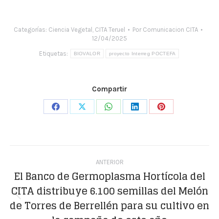
Categorías:
Ciencia Vegetal
,
CITA Teruel
Por
Comunicacion CITA
12/04/2025
Etiquetas:
BIOVALOR
proyecto Interreg POCTEFA
Compartir
Share
Share
Share
Share
Share
on
on
on
on
on
Facebook
X
WhatsApp
LinkedIn
Pinterest
Navegación
ANTERIOR
entre
El Banco de Germoplasma Hortícola del
CITA distribuye 6.100 semillas del Melón
publicaciones
Publicación
de Torres de Berrellén para su cultivo en
anterior: