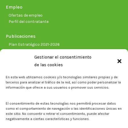
Empleo
Ofertas de empleo
Perfil del contratante
Publicaciones
Plan Estratégico 2021-2026
Memorias corporativas
Gestionar el consentimiento
Biblioteca. Repositorio CITAREA
de las cookies
Sala de prensa
En esta web utilizamos cookies y/o tecnologías similares propias y de
Noticias
terceros para analizar el tráfico de la red, así como poder personalizar la
Eventos
información que ofrece a sus usuarios o promover sus servicios.
El CITA en los medios de comunicación
Identidad corporativa
El consentimiento de estas tecnologías nos permitirá procesar datos
Boletín electrónico cita2
como el comportamiento de navegación o las identificaciones únicas en
este sitio. No consentir o retirar el consentimiento, puede afectar
negativamente a ciertas características y funciones.
Contacto
Mapa del sitio web