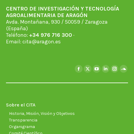
CENTRO DE INVESTIGACIÓN Y TECNOLOGÍA
AGROALIMENTARIA DE ARAGÓN
Avda. Montañana, 930 / 50059 / Zaragoza
(España)
Teléfono:
+34 976 716 300
·
Email:
cita@aragon.es
Encuéntranos en:
Facebook
X
YouTube
Linkedin
Instagra
Soun
page
page
page
page
page
page
opens
opens
opens
opens
opens
open
in
in
in
in
in
in
new
new
new
new
new
new
Sobre el CITA
window
window
window
window
window
wind
Historia, Misión, Visión y Objetivos
Transparencia
Organigrama
Comité Científico