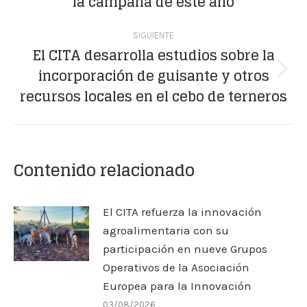
la campaña de este año
SIGUIENTE
El CITA desarrolla estudios sobre la
incorporación de guisante y otros
Publicación
recursos locales en el cebo de terneros
siguiente:
Contenido relacionado
El CITA refuerza la innovación
agroalimentaria con su
participación en nueve Grupos
Operativos de la Asociación
Europea para la Innovación
03/08/2026