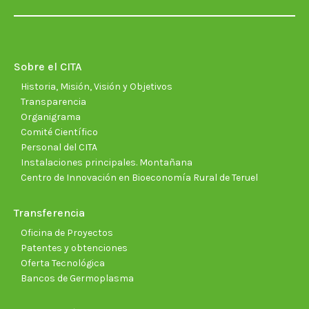
page
page
page
page
page
page
opens
opens
opens
opens
opens
open
in
in
in
in
in
in
new
new
new
new
new
new
Sobre el CITA
window
window
window
window
window
wind
Historia, Misión, Visión y Objetivos
Transparencia
Organigrama
Comité Científico
Personal del CITA
Instalaciones principales. Montañana
Centro de Innovación en Bioeconomía Rural de Teruel
Transferencia
Oficina de Proyectos
Patentes y obtenciones
Oferta Tecnológica
Bancos de Germoplasma