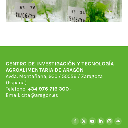
CENTRO DE INVESTIGACIÓN Y TECNOLOGÍA
AGROALIMENTARIA DE ARAGÓN
Avda. Montañana, 930 / 50059 / Zaragoza
(España)
Teléfono:
+34 976 716 300
·
Email:
cita@aragon.es
Encuéntranos en:
Facebook
X
YouTube
Linkedin
Instagra
Soun