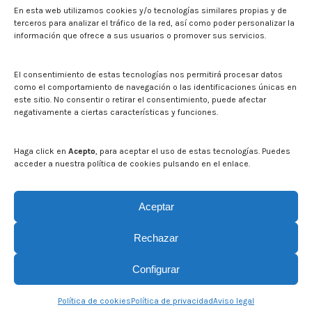
En esta web utilizamos cookies y/o tecnologías similares propias y de
Noticias
terceros para analizar el tráfico de la red, así como poder personalizar la
Eventos
información que ofrece a sus usuarios o promover sus servicios.
El CITA en los medios de comunicación
Identidad corporativa
El consentimiento de estas tecnologías nos permitirá procesar datos
Boletín electrónico cita2
como el comportamiento de navegación o las identificaciones únicas en
este sitio. No consentir o retirar el consentimiento, puede afectar
negativamente a ciertas características y funciones.
Contacto
Mapa del sitio web
Haga click en
Acepto
, para aceptar el uso de estas tecnologías. Puedes
acceder a nuestra política de cookies pulsando en el enlace.
Buscar en la web del CITA
Buscar:
Aceptar
Rechazar
Configurar
© CITA Aragón - 2026. Todos los derechos reservados.
Política de cookies
Política de privacidad
Aviso legal
Legal