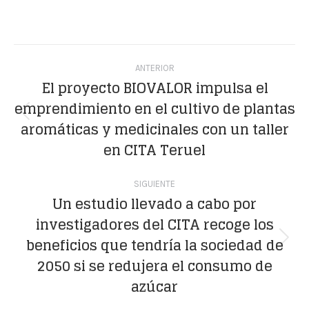
on
on
on
on
on
Facebook
X
WhatsApp
LinkedIn
Pinterest
Navegación
ANTERIOR
entre
El proyecto BIOVALOR impulsa el
emprendimiento en el cultivo de plantas
publicaciones
Publicación
aromáticas y medicinales con un taller
anterior:
en CITA Teruel
SIGUIENTE
Un estudio llevado a cabo por
investigadores del CITA recoge los
beneficios que tendría la sociedad de
Publicación
2050 si se redujera el consumo de
siguiente:
azúcar