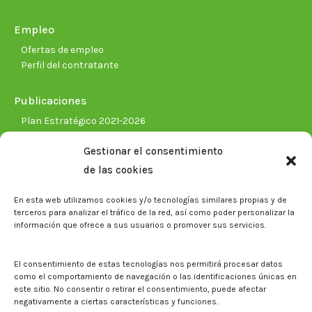
Empleo
Ofertas de empleo
Perfil del contratante
Publicaciones
Plan Estratégico 2021-2026
Memorias corporativas
Gestionar el consentimiento
Biblioteca. Repositorio CITAREA
de las cookies
Sala de prensa
En esta web utilizamos cookies y/o tecnologías similares propias y de
Noticias
terceros para analizar el tráfico de la red, así como poder personalizar la
Eventos
información que ofrece a sus usuarios o promover sus servicios.
El CITA en los medios de comunicación
Identidad corporativa
El consentimiento de estas tecnologías nos permitirá procesar datos
Boletín electrónico cita2
como el comportamiento de navegación o las identificaciones únicas en
este sitio. No consentir o retirar el consentimiento, puede afectar
negativamente a ciertas características y funciones.
Contacto