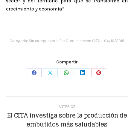
sector y del territorio para que se transforme en
crecimiento y economía”.
Categoría:
Sin categorizar
Por
Comunicacion CITA
04/10/2018
Compartir
Share
Share
Share
Share
Share
on
on
on
on
on
Facebook
X
WhatsApp
LinkedIn
Pinterest
Navegación
ANTERIOR
entre
El CITA investiga sobre la producción de
Publicación
embutidos más saludables
publicaciones
anterior: