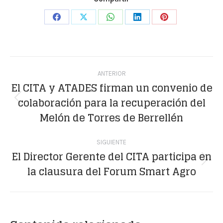
Share
Share
Share
Share
Share
on
on
on
on
on
Facebook
X
WhatsApp
LinkedIn
Pinterest
Navegación
ANTERIOR
entre
El CITA y ATADES firman un convenio de
colaboración para la recuperación del
publicaciones
Publicación
Melón de Torres de Berrellén
anterior:
SIGUIENTE
El Director Gerente del CITA participa en
Publicación
la clausura del Forum Smart Agro
siguiente: