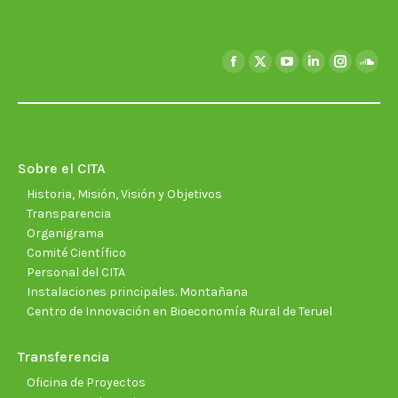
Encuéntranos en:
Facebook
X
YouTube
Linkedin
Instagra
Soun
page
page
page
page
page
page
opens
opens
opens
opens
opens
open
in
in
in
in
in
in
new
new
new
new
new
new
Sobre el CITA
window
window
window
window
window
wind
Historia, Misión, Visión y Objetivos
Transparencia
Organigrama
Comité Científico
Personal del CITA
Instalaciones principales. Montañana
Centro de Innovación en Bioeconomía Rural de Teruel
Transferencia
Oficina de Proyectos