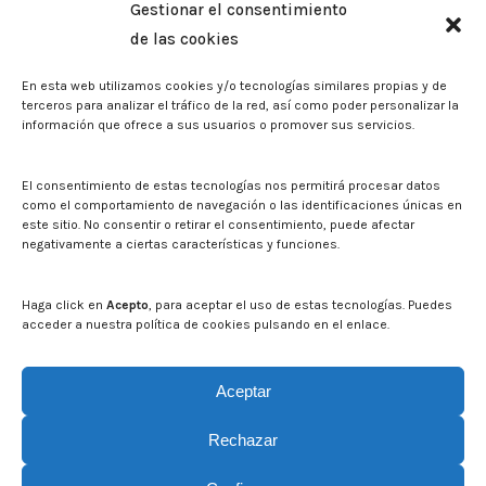
Gestionar el consentimiento
Memorias corporativas
de las cookies
Biblioteca. Repositorio CITAREA
En esta web utilizamos cookies y/o tecnologías similares propias y de
Sala de prensa
terceros para analizar el tráfico de la red, así como poder personalizar la
información que ofrece a sus usuarios o promover sus servicios.
Noticias
Eventos
El CITA en los medios de comunicación
El consentimiento de estas tecnologías nos permitirá procesar datos
Identidad corporativa
como el comportamiento de navegación o las identificaciones únicas en
Boletín electrónico cita2
este sitio. No consentir o retirar el consentimiento, puede afectar
negativamente a ciertas características y funciones.
Contacto
Mapa del sitio web
Haga click en
Acepto
, para aceptar el uso de estas tecnologías. Puedes
acceder a nuestra política de cookies pulsando en el enlace.
Buscar en la web del CITA
Buscar:
Aceptar
Rechazar