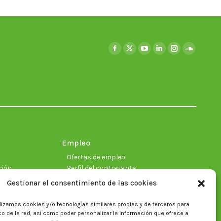
Encuéntranos en:
Facebook
X
YouTube
Linkedin
Instagram
SoundClo
page
page
page
page
page
page
opens
opens
opens
opens
opens
opens
in
in
in
in
in
in
new
new
new
new
new
new
window
window
window
window
window
window
Empleo
Ofertas de empleo
ción
Perfil del contratante
Gestionar el consentimiento de las cookies
lizamos cookies y/o tecnologías similares propias y de terceros para
ficas
fico de la red, así como poder personalizar la información que ofrece a