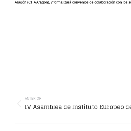
Aragón (CITA Aragón), y formalizará convenios de colaboración con los s
Navegación
entre
ANTERIOR
IV Asamblea de Instituto Europeo d
Publicación
publicaciones
anterior: