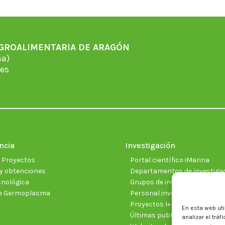
AGROALIMENTARIA DE ARAGÓN
̃a)
es
ncia
Investigación
e Proyectos
Portal científico iMarina
y obtenciones
Departamentos de investiga
cnológica
Grupos de investigación
e Germoplasma
Personal investigador
Proyectos I+D+I vigentes
En esta web uti
Últimas publicaciones cientí
analizar el trá