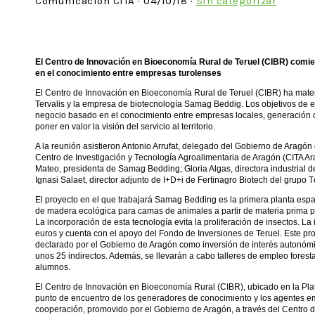
Comunicacion CITA · 04/10/18 ·
Sin categorizar
El Centro de Innovación en Bioeconomía Rural de Teruel (CIBR) comi
en el conocimiento entre empresas turolenses
El Centro de Innovación en Bioeconomía Rural de Teruel (CIBR) ha mate
Tervalis y la empresa de biotecnología Samag Beddig. Los objetivos de 
negocio basado en el conocimiento entre empresas locales, generación de
poner en valor la visión del servicio al territorio.
A la reunión asistieron Antonio Arrufat, delegado del Gobierno de Aragón
Centro de Investigación y Tecnología Agroalimentaria de Aragón (CITA Ar
Mateo, presidenta de Samag Bedding; Gloria Algas, directora industrial de 
Ignasi Salaet, director adjunto de I+D+i de Fertinagro Biotech del grupo Té
El proyecto en el que trabajará Samag Bedding es la primera planta españ
de madera ecológica para camas de animales a partir de materia prima p
La incorporación de esta tecnología evita la proliferación de insectos. La
euros y cuenta con el apoyo del Fondo de Inversiones de Teruel. Este proy
declarado por el Gobierno de Aragón como inversión de interés autonómi
unos 25 indirectos. Además, se llevarán a cabo talleres de empleo forest
alumnos.
El Centro de Innovación en Bioeconomía Rural (CIBR), ubicado en la Plat
punto de encuentro de los generadores de conocimiento y los agentes em
cooperación, promovido por el Gobierno de Aragón, a través del Centro d