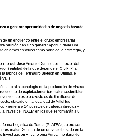
enza a generar oportunidades de negocio basado
nido un encuentro entre el grupo empresarial
esta reunión han sido generar oportunidades de
 entornos creativos como parte de la estrategia, y
 en Teruel; José Antonio Domínguez, director del
agón) entidad de la que depende el CIBR; Pilar
la fábrica de Fertinagro Biotech en Utrillas, e
rvalis.
ola de alta tecnología en la producción de virutas
rocedente de explotaciones forestales sostenibles.
 inversión de este proyecto es de 6 millones de
ecto, ubicado en la localidad de Villel fue
co y generará 14 puestos de trabajos directos y
al a través del INAEM en los que se formarán a 8
aforma Logística de Teruel (PLATEA), quiere ser
presariales. Se trata de un proyecto basado en la
e Investigación y Tecnología Agroalimentaria de