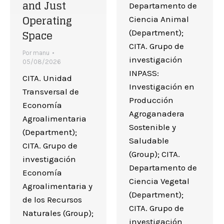
and Just
Departamento de
Operating
Ciencia Animal
Space
(Department);
CITA. Grupo de
Por
manu
investigación
05/08/2026
INPASS:
CITA. Unidad
Investigación en
Transversal de
Producción
Economía
Agroganadera
Agroalimentaria
Sostenible y
(Department);
Saludable
CITA. Grupo de
(Group); CITA.
investigación
Departamento de
Economía
Ciencia Vegetal
Agroalimentaria y
(Department);
de los Recursos
CITA. Grupo de
Naturales (Group);
investigación