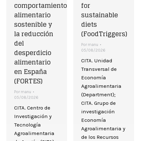
comportamiento
for
alimentario
sustainable
sostenible y
diets
la reducción
(FoodTriggers)
del
Por
manu
desperdicio
05/08/2026
alimentario
CITA. Unidad
Transversal de
en España
Economía
(FORTES)
Agroalimentaria
Por
manu
(Department);
05/08/2026
CITA. Grupo de
CITA. Centro de
investigación
Investigación y
Economía
Tecnología
Agroalimentaria y
Agroalimentaria
de los Recursos