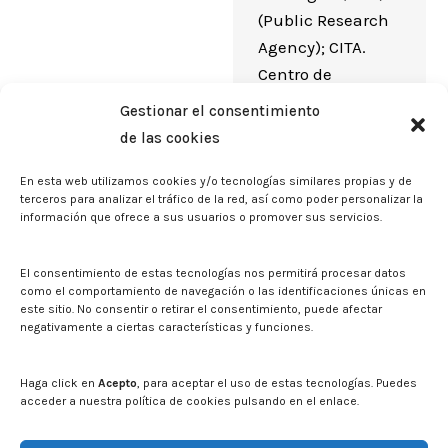
(Public Research
Agency); CITA.
Centro de
Investigación y
Gestionar el consentimiento
Tecnología
de las cookies
Agroalimentaria
de Aragón (CITA).
En esta web utilizamos cookies y/o tecnologías similares propias y de
terceros para analizar el tráfico de la red, así como poder personalizar la
Instituto
información que ofrece a sus usuarios o promover sus servicios.
Agroalimentario
de Aragón (IA2)
El consentimiento de estas tecnologías nos permitirá procesar datos
(Institute or
como el comportamiento de navegación o las identificaciones únicas en
este sitio. No consentir o retirar el consentimiento, puede afectar
University
negativamente a ciertas características y funciones.
Research Center)
Haga click en
Acepto
, para aceptar el uso de estas tecnologías. Puedes
acceder a nuestra política de cookies pulsando en el enlace.