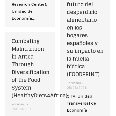
futuro del
Research Center);
desperdicio
Unidad de
alimentario
Economía…
en los
hogares
Combating
españoles y
Malnutrition
su impacto en
in Africa
la huella
Through
hídrica
Diversification
(FOODPRINT)
of the Food
Por
manu
System
05/08/2026
(HealthyDiets4Africa)
CITA. Unidad
Transversal de
Por
manu
05/08/2026
Economía