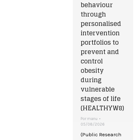
behaviour
through
personalised
intervention
portfolios to
prevent and
control
obesity
during
vulnerable
stages of life
(HEALTHYW8)
Por
manu
05/08/2026
(Public Research