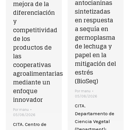
antocianinas
mejora de la
sintetizadas
diferenciación
en respuesta
y
a sequía en
competitividad
germoplasma
de los
de lechuga y
productos de
papel en la
las
mitigación del
cooperativas
estrés
agroalimentarias
(BioSeq)
mediante un
enfoque
Por
manu
05/08/2026
innovador
CITA.
Por
manu
Departamento de
05/08/2026
Ciencia Vegetal
CITA. Centro de
(Department);