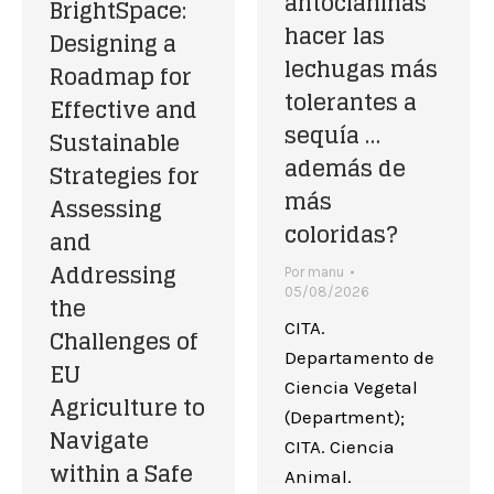
antocianinas
BrightSpace:
hacer las
Designing a
lechugas más
Roadmap for
tolerantes a
Effective and
sequía …
Sustainable
además de
Strategies for
más
Assessing
coloridas?
and
Addressing
Por
manu
05/08/2026
the
CITA.
Challenges of
Departamento de
EU
Ciencia Vegetal
Agriculture to
(Department);
Navigate
CITA. Ciencia
within a Safe
Animal.