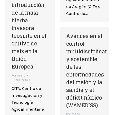
introducción
de Aragón (CITA).
de la mala
Centro de…
hierba
invasora
teosinte en el
Avances en el
cultivo de
control
maíz en la
multidisciplinar
Unión
y sostenible
Europea”
de las
enfermedades
Por
manu
del melón y la
05/08/2026
sandía y el
CITA. Centro de
Investigación y
déficit hídrico
Tecnología
(WAMEDISS)
Agroalimentaria
Por
manu