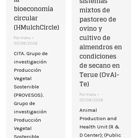
sistemas
bioeconomía
mixtos de
circular
pastoreo de
(HMulchCircle)
ovino y
cultivo de
Por
manu
05/08/2026
almendros en
CITA. Grupo de
condiciones
investigación
de secano en
Producción
Terue (OvAl-
Vegetal
Te)
Sostenible
(PROVESOS).
Por
manu
05/08/2026
Grupo de
Animal
investigación
Production and
Producción
Health Unit (R &
Vegetal
D Center); (Public
Sostenible