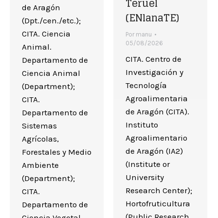
Teruel
de Aragón
(ENlanaTE)
(Dpt./cen./etc.);
CITA. Ciencia
Por
manu
05/08/2026
Animal.
CITA. Centro de
Departamento de
Investigación y
Ciencia Animal
Tecnología
(Department);
Agroalimentaria
CITA.
de Aragón (CITA).
Departamento de
Instituto
Sistemas
Agroalimentario
Agrícolas,
de Aragón (IA2)
Forestales y Medio
(Institute or
Ambiente
University
(Department);
Research Center);
CITA.
Hortofruticultura
Departamento de
(Public Research
Ciencia Vegetal