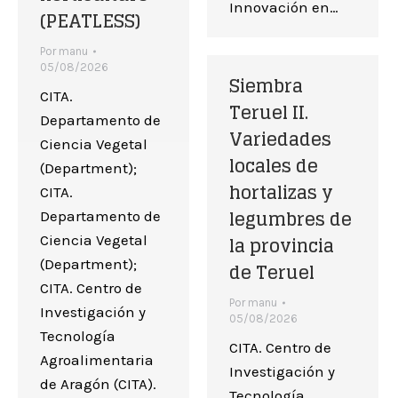
Innovación en…
(PEATLESS)
Por
manu
05/08/2026
Siembra
CITA.
Teruel II.
Departamento de
Variedades
Ciencia Vegetal
locales de
(Department);
hortalizas y
CITA.
legumbres de
Departamento de
la provincia
Ciencia Vegetal
(Department);
de Teruel
CITA. Centro de
Por
manu
Investigación y
05/08/2026
Tecnología
CITA. Centro de
Agroalimentaria
Investigación y
de Aragón (CITA).
Tecnología