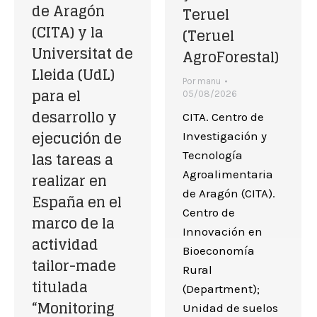
de Aragón
Teruel
(CITA) y la
(Teruel
Universitat de
AgroForestal)
Lleida (UdL)
Por
manu
para el
05/08/2026
desarrollo y
CITA. Centro de
ejecución de
Investigación y
las tareas a
Tecnología
Agroalimentaria
realizar en
de Aragón (CITA).
España en el
Centro de
marco de la
Innovación en
actividad
Bioeconomía
tailor-made
Rural
titulada
(Department);
“Monitoring
Unidad de suelos