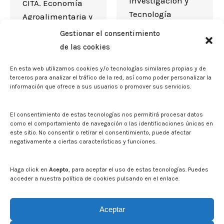
Investigación y
CITA. Economía
Tecnología
Agroalimentaria y
Agroalimentaria
de los Recursos
Gestionar el consentimiento
de Aragón (CITA).
Naturales (Unit R
de las cookies
Instituto
+ D + i);…
Agroalimentario
En esta web utilizamos cookies y/o tecnologías similares propias y de
terceros para analizar el tráfico de la red, así como poder personalizar la
de Aragón (IA2)
información que ofrece a sus usuarios o promover sus servicios.
(Institute or
University
El consentimiento de estas tecnologías nos permitirá procesar datos
Research Center);
como el comportamiento de navegación o las identificaciones únicas en
este sitio. No consentir o retirar el consentimiento, puede afectar
CITA.…
negativamente a ciertas características y funciones.
Haga click en
Acepto
, para aceptar el uso de estas tecnologías. Puedes
acceder a nuestra política de cookies pulsando en el enlace.
1
2
→
Aceptar