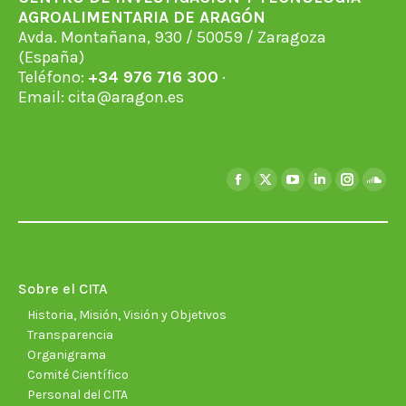
AGROALIMENTARIA DE ARAGÓN
Avda. Montañana, 930 / 50059 / Zaragoza
(España)
Teléfono:
+34 976 716 300
·
Email:
cita@aragon.es
Encuéntranos en:
Facebook
X
YouTube
Linkedin
Instagra
Soun
page
page
page
page
page
page
opens
opens
opens
opens
opens
open
in
in
in
in
in
in
new
new
new
new
new
new
Sobre el CITA
window
window
window
window
window
wind
Historia, Misión, Visión y Objetivos
Transparencia
Organigrama
Comité Científico
Personal del CITA