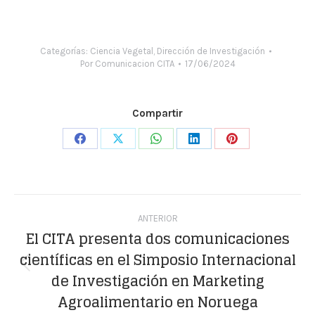
Categorías:
Ciencia Vegetal
,
Dirección de Investigación
Por
Comunicacion CITA
17/06/2024
Compartir
Share
Share
Share
Share
Share
on
on
on
on
on
Facebook
X
WhatsApp
LinkedIn
Pinterest
Navegación
ANTERIOR
entre
El CITA presenta dos comunicaciones
científicas en el Simposio Internacional
publicaciones
Publicación
de Investigación en Marketing
anterior:
Agroalimentario en Noruega