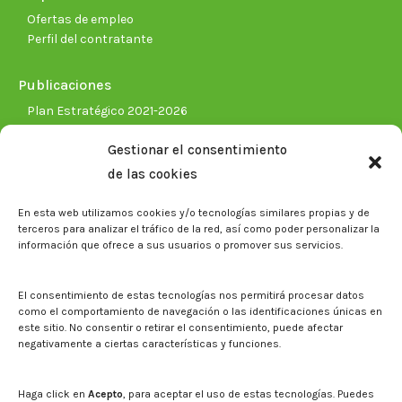
Ofertas de empleo
Perfil del contratante
Publicaciones
Plan Estratégico 2021-2026
Memorias corporativas
Gestionar el consentimiento
Biblioteca. Repositorio CITAREA
de las cookies
Sala de prensa
En esta web utilizamos cookies y/o tecnologías similares propias y de
Noticias
terceros para analizar el tráfico de la red, así como poder personalizar la
Eventos
información que ofrece a sus usuarios o promover sus servicios.
El CITA en los medios de comunicación
Identidad corporativa
El consentimiento de estas tecnologías nos permitirá procesar datos
Boletín electrónico cita2
como el comportamiento de navegación o las identificaciones únicas en
este sitio. No consentir o retirar el consentimiento, puede afectar
negativamente a ciertas características y funciones.
Contacto
Mapa del sitio web
Haga click en
Acepto
, para aceptar el uso de estas tecnologías. Puedes