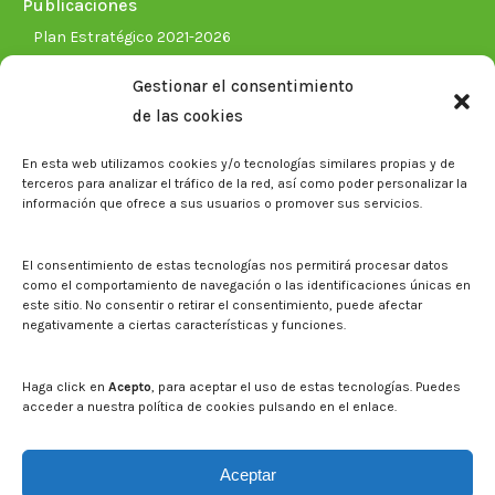
Publicaciones
Plan Estratégico 2021-2026
Memorias corporativas
Gestionar el consentimiento
Biblioteca. Repositorio CITAREA
de las cookies
Sala de prensa
En esta web utilizamos cookies y/o tecnologías similares propias y de
Noticias
terceros para analizar el tráfico de la red, así como poder personalizar la
Eventos
información que ofrece a sus usuarios o promover sus servicios.
El CITA en los medios de comunicación
Identidad corporativa
El consentimiento de estas tecnologías nos permitirá procesar datos
Boletín electrónico cita2
como el comportamiento de navegación o las identificaciones únicas en
este sitio. No consentir o retirar el consentimiento, puede afectar
negativamente a ciertas características y funciones.
Contacto
Mapa del sitio web
Haga click en
Acepto
, para aceptar el uso de estas tecnologías. Puedes
acceder a nuestra política de cookies pulsando en el enlace.
Buscar en la web del CITA
Buscar:
Aceptar