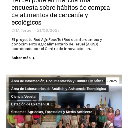
Teruel pone en marcha una
encuesta sobre hábitos de compra
de alimentos de cercanía y
ecológicos
CITA Teruel
21/06/2025
El proyecto Red AgriFoodTe (Red de intercambio y
conocimiento agroalimentario de Teruel (AKIS))
coordinado por el Centro de Innovación en…
Saber más
Área de Información, Documentación y Cultura Científica
Jun
18
2025
Área de Laboratorios de Análisis y Asistencia Tecnológica
Ciencia Vegetal
Estación de Examen DHE
Sistemas Agrícolas, Forestales y Medio Ambiente