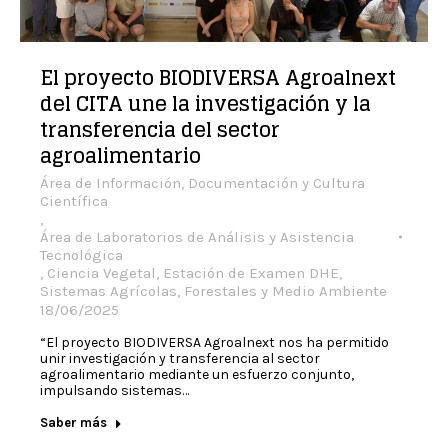
El proyecto BIODIVERSA Agroalnext
del CITA une la investigación y la
transferencia del sector
agroalimentario
Área de Información, Documentación y Cultura
Científica
,
Área de Laboratorios de Análisis y Asistencia
Tecnológica
,
Ciencia Vegetal
,
Estación de Examen DHE
,
Sistemas Agrícolas, Forestales y Medio Ambiente
18/06/2025
“El proyecto BIODIVERSA Agroalnext nos ha permitido
unir investigación y transferencia al sector
agroalimentario mediante un esfuerzo conjunto,
impulsando sistemas…
Saber más