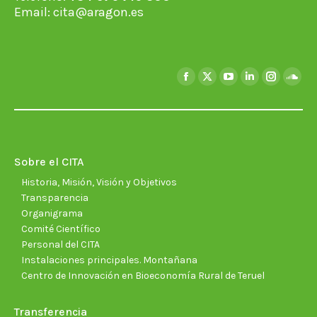
Email:
cita@aragon.es
Encuéntranos en:
Facebook
X
YouTube
Linkedin
Instagra
Soun
page
page
page
page
page
page
opens
opens
opens
opens
opens
open
in
in
in
in
in
in
new
new
new
new
new
new
Sobre el CITA
window
window
window
window
window
wind
Historia, Misión, Visión y Objetivos
Transparencia
Organigrama
Comité Científico
Personal del CITA
Instalaciones principales. Montañana
Centro de Innovación en Bioeconomía Rural de Teruel
Transferencia