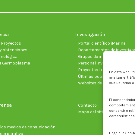
ncia
Investigación
e Proyectos
Portal científico iMarina
y obtenciones
Departamentos de investiga
cnológica
Grupos de investigación
e Germoplasma
Personal investigador
Proyectos I+D+I vigentes
En esta web uti
Últimas publicaciones cientí
analizar el trá
Websites de proyectos
sus usuarios o
El consentimie
rensa
Contacto
comportamiento 
consentir o ret
Mapa del sitio web
características
n los medios de comunicación
Haga click en
A
 corporativa