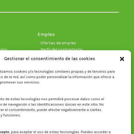
in
in
in
in
in
in
new
new
new
new
new
new
window
window
window
window
window
window
Empleo
Ofertas de empleo
ción
Perfil del contratante
Gestionar el consentimiento de las cookies
lizamos cookies y/o tecnologías similares propias y de terceros para
ficas
fico de la red, así como poder personalizar la información que ofrece a
 promover sus servicios.
nto de estas tecnologías nos permitirá procesar datos como el
Buscar en la web del CITA
de navegación o las identificaciones únicas en este sitio. No
irar el consentimiento, puede afectar negativamente a ciertas
Buscar:
 y funciones.
cepto
, para aceptar el uso de estas tecnologías. Puedes acceder a