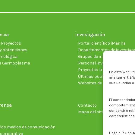
ncia
Investigación
e Proyectos
Portal científico iMarina
y obtenciones
Departamentos de investiga
cnológica
Grupos de investigación
e Germoplasma
Personal investigador
Proyectos I+D+I vigentes
En esta web uti
Últimas publicaciones cientí
analizar el trá
Websites de proyectos
sus usuarios o
El consentimie
rensa
Contacto
comportamiento 
consentir o ret
Mapa del sitio web
características
n los medios de comunicación
Haga click en
A
 corporativa