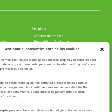
in
in
in
in
in
in
new
new
new
new
new
new
window
window
window
window
window
window
Empleo
Ofertas de empleo
ción
Perfil del contratante
Gestionar el consentimiento de las cookies
lizamos cookies y/o tecnologías similares propias y de terceros para
ficas
fico de la red, así como poder personalizar la información que ofrece a
 promover sus servicios.
nto de estas tecnologías nos permitirá procesar datos como el
Buscar en la web del CITA
de navegación o las identificaciones únicas en este sitio. No
irar el consentimiento, puede afectar negativamente a ciertas
Buscar:
 y funciones.
cepto
, para aceptar el uso de estas tecnologías. Puedes acceder a