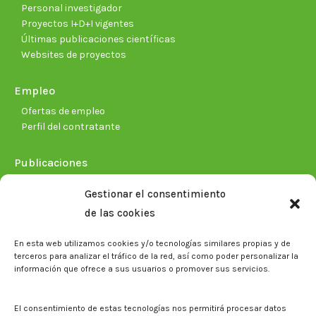
Personal investigador
Proyectos I+D+I vigentes
Últimas publicaciones científicas
Websites de proyectos
Empleo
Ofertas de empleo
Perfil del contratante
Publicaciones
Plan Estratégico 2021-2026
Gestionar el consentimiento
Memorias corporativas
de las cookies
Biblioteca. Repositorio CITAREA
En esta web utilizamos cookies y/o tecnologías similares propias y de
Sala de prensa
terceros para analizar el tráfico de la red, así como poder personalizar la
información que ofrece a sus usuarios o promover sus servicios.
Noticias
Eventos
El CITA en los medios de comunicación
El consentimiento de estas tecnologías nos permitirá procesar datos