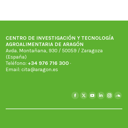
CENTRO DE INVESTIGACIÓN Y TECNOLOGÍA
AGROALIMENTARIA DE ARAGÓN
Avda. Montañana, 930 / 50059 / Zaragoza
(España)
Teléfono:
+34 976 716 300
·
Email:
cita@aragon.es
Encuéntranos en:
Facebook
X
YouTube
Linkedin
Instagra
Soun
page
page
page
page
page
page
opens
opens
opens
opens
opens
open
in
in
in
in
in
in