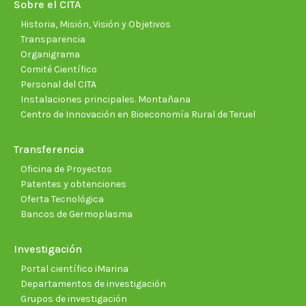
new
new
new
new
new
new
Sobre el CITA
window
window
window
window
window
wind
Historia, Misión, Visión y Objetivos
Transparencia
Organigrama
Comité Científico
Personal del CITA
Instalaciones principales. Montañana
Centro de Innovación en Bioeconomía Rural de Teruel
Transferencia
Oficina de Proyectos
Patentes y obtenciones
Oferta Tecnológica
Bancos de Germoplasma
Investigación
Portal científico iMarina
Departamentos de investigación
Grupos de investigación