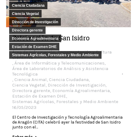
Ciencia Ciudadana
Ciencia Vegetal
Dirección de Investigación
Directora gerente
Celebración de San Isidro
Economía Agroalimentaria
Administración
,
Estación de Examen DHE
Área de Información, Documentación y Cultura
Sistemas Agrícolas, Forestales y Medio Ambiente
Científica
,
Área de Informática y Telecomunicaciones
,
Área de Laboratorios de Análisis y Asistencia
Tecnológica
,
Ciencia Animal
,
Ciencia Ciudadana
,
Ciencia Vegetal
,
Dirección de Investigación
,
Directora gerente
,
Economía Agroalimentaria
,
Estación de Examen DHE
,
Sistemas Agrícolas, Forestales y Medio Ambiente
16/05/2023
El Centro de Investigación y Tecnología Agroalimentaria
de Aragón (CITA) celebró ayer la festividad de San Isidro
junto con el…
Saber más