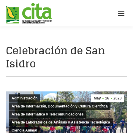
Celebración de San
Isidro
Administración
May
16
2023
Área de Información, Documentación y Cultura Científica
Área de Informática y Telecomunicaciones
Área de Laboratorios de Análisis y Asistencia Tecnológica
Ciencia Animal