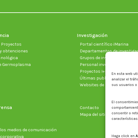
ncia
Investigación
e Proyectos
Portal científico iMarina
y obtenciones
Departamentos de investiga
cnológica
Grupos de investigación
e Germoplasma
Personal investigador
Proyectos I+D+I vigentes
En esta web uti
Últimas publicaciones cientí
analizar el trá
Websites de proyectos
sus usuarios o
El consentimie
rensa
Contacto
comportamiento 
consentir o ret
Mapa del sitio web
características
n los medios de comunicación
Haga click en
A
 corporativa