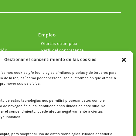
in
in
in
in
in
in
new
new
new
new
new
new
window
window
window
window
window
window
Empleo
Ofertas de empleo
ción
Perfil del contratante
Gestionar el consentimiento de las cookies
lizamos cookies y/o tecnologías similares propias y de terceros para
ficas
fico de la red, así como poder personalizar la información que ofrece a
 promover sus servicios.
nto de estas tecnologías nos permitirá procesar datos como el
Buscar en la web del CITA
de navegación o las identificaciones únicas en este sitio. No
irar el consentimiento, puede afectar negativamente a ciertas
Buscar:
 y funciones.
cepto
, para aceptar el uso de estas tecnologías. Puedes acceder a