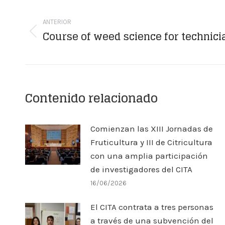
Navegación
entre
ANTERIOR
Course of weed science for technici
Publicación
publicaciones
anterior:
Contenido relacionado
Comienzan las XIII Jornadas de
Fruticultura y III de Citricultura
con una amplia participación
de investigadores del CITA
16/06/2026
El CITA contrata a tres personas
a través de una subvención del