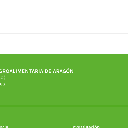
AGROALIMENTARIA DE ARAGÓN
̃a)
es
ncia
Investigación