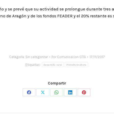
ño y se prevé que su actividad se prolongue durante tres 
no de Aragón y de los fondos FEADER y el 20% restante es 
Categoría:
Sin categorizar
Por
Comunicacion CITA
17/11/2017
Etiquetas:
desarrollo rural
Hortofruticultura
Compartir
Share
Share
Share
Share
Share
on
on
on
on
on
Facebook
X
WhatsApp
LinkedIn
Pinterest