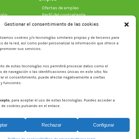
Ofertas de empleo
ción
Perfil del contratante
Gestionar el consentimiento de las cookies
lizamos cookies y/o tecnologías similares propias y de terceros para
ficas
fico de la red, así como poder personalizar la información que ofrece a
 promover sus servicios.
nto de estas tecnologías nos permitirá procesar datos como el
Buscar en la web del CITA
de navegación o las identificaciones únicas en este sitio. No
irar el consentimiento, puede afectar negativamente a ciertas
Buscar:
 y funciones.
cepto
, para aceptar el uso de estas tecnologías. Puedes acceder a
a de cookies pulsando en el enlace.
ptar
Rechazar
Configurar
Aviso legal
Política de privacidad
Política de cookies