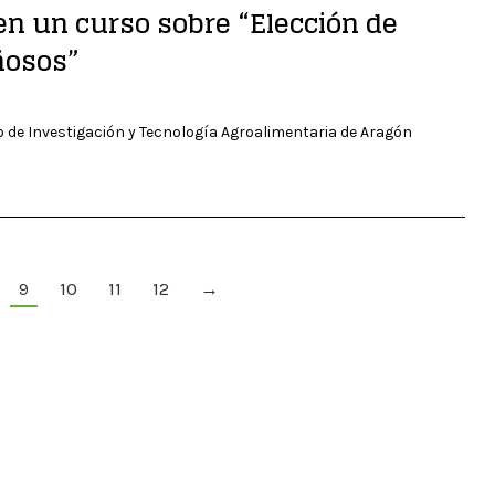
en un curso sobre “Elección de
ñosos”
ro de Investigación y Tecnología Agroalimentaria de Aragón
9
10
11
12
→