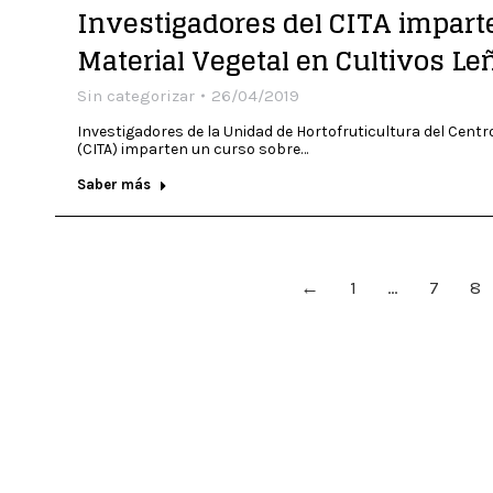
Investigadores del CITA impart
Material Vegetal en Cultivos Le
Sin categorizar
26/04/2019
Investigadores de la Unidad de Hortofruticultura del Cent
(CITA) imparten un curso sobre…
Saber más
←
1
…
7
8