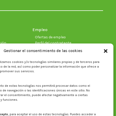
in
in
in
in
in
in
new
new
new
new
new
new
window
window
window
window
window
window
Empleo
Ofertas de empleo
ción
Perfil del contratante
Gestionar el consentimiento de las cookies
lizamos cookies y/o tecnologías similares propias y de terceros para
ficas
fico de la red, así como poder personalizar la información que ofrece a
 promover sus servicios.
nto de estas tecnologías nos permitirá procesar datos como el
Buscar en la web del CITA
de navegación o las identificaciones únicas en este sitio. No
irar el consentimiento, puede afectar negativamente a ciertas
Buscar:
 y funciones.
cepto
, para aceptar el uso de estas tecnologías. Puedes acceder a