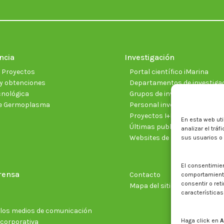
ncia
Investigación
e Proyectos
Portal científico iMarina
y obtenciones
Departamentos de investiga
cnológica
Grupos de investigación
e Germoplasma
Personal investigador
Proyectos I+D+I vigentes
En esta web uti
Últimas publicaciones cientí
analizar el trá
Websites de proyectos
sus usuarios o
El consentimie
rensa
Contacto
comportamiento 
consentir o ret
Mapa del sitio web
características
n los medios de comunicación
Haga click en
A
 corporativa