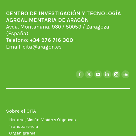
CENTRO DE INVESTIGACIÓN Y TECNOLOGÍA
AGROALIMENTARIA DE ARAGÓN
Avda. Montañana, 930 / 50059 / Zaragoza
(España)
Teléfono:
+34 976 716 300
·
Email:
cita@aragon.es
Encuéntranos en:
Facebook
X
YouTube
Linkedin
Instagra
Soun
page
page
page
page
page
page
opens
opens
opens
opens
opens
open
in
in
in
in
in
in
new
new
new
new
new
new
Sobre el CITA
window
window
window
window
window
wind
Historia, Misión, Visión y Objetivos
Transparencia
Organigrama