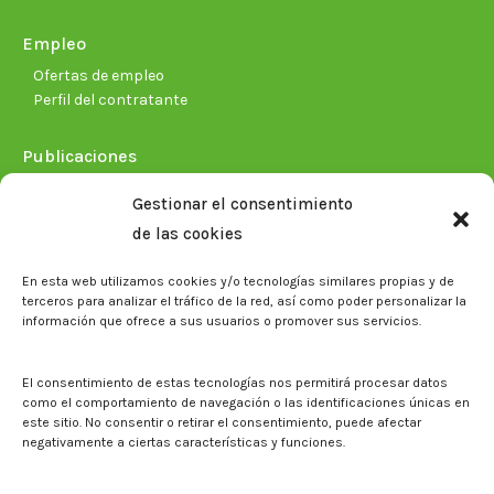
Empleo
Ofertas de empleo
Perfil del contratante
Publicaciones
Plan Estratégico 2021-2026
Gestionar el consentimiento
Memorias corporativas
de las cookies
Biblioteca. Repositorio CITAREA
En esta web utilizamos cookies y/o tecnologías similares propias y de
Sala de prensa
terceros para analizar el tráfico de la red, así como poder personalizar la
información que ofrece a sus usuarios o promover sus servicios.
Noticias
Eventos
El CITA en los medios de comunicación
El consentimiento de estas tecnologías nos permitirá procesar datos
Identidad corporativa
como el comportamiento de navegación o las identificaciones únicas en
Boletín electrónico cita2
este sitio. No consentir o retirar el consentimiento, puede afectar
negativamente a ciertas características y funciones.
Contacto